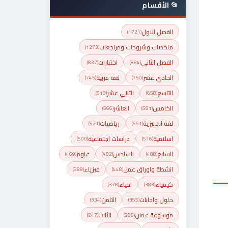
📂 الأقسام
الفصل الاول
(1721)
ملخصات وشروحات ومراجعات
(1273)
الفصل الثاني
اختبارات
(837)
(884)
الحادي عشر
لغة عربية
(745)
(750)
التاسع
الثاني عشر
(613)
(658)
الخامس
العاشر
(566)
(581)
لغة انجليزية
رياضيات
(521)
(551)
اسلامية
دراسات اجتماعية
(500)
(516)
السابع
السادس
علوم
(469)
(482)
(488)
انشطة واوراق عمل
فيزياء
(388)
(448)
كيمياء
احياء
(378)
(383)
حلول واجابات
الثامن
(334)
(355)
موسوعة عمان
الثالث
(247)
(255)