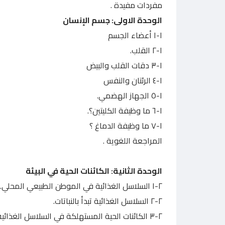
مفردات مفيدة .
الوحدة الاولى: جسم الإنسان
١-١ أعضاء الجسم
١-٢ القلب.
١-٣ دقات القلب والبيض
١-٤ الرئتان والنفس
١-٥ الجهاز الهضمي.
١-٦ ما وظيفة الكليتين؟.
١-٧ ما وظيفة الدماغ ؟
المراجعة اللغوية .
الوحدة الثانية: الكائنات الحية في البيئة
٢-١ السلاسل الغذائية في الموطن الطبيعي المحلي.
٢-٢ السلاسل الغذائية تبدأ بالنباتات.
٢-٣ الكائنات الحية المستهلكة في السلاسل الغذائية.