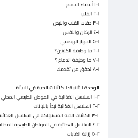
١-١ أعضاء الجسم
١-٢ القلب
١-٣ دقات القلب والنبض
١-٤ الركان والنفس
١-٥ الجهاز الهضمي
١-٦ ما وظيفة الكليتين؟
١-٧ ما وظيفة الدماغ ؟
١-٨ تحقق من تقدمك
الوحدة الثانية: الكائنات الحية في البيئة
۱-۲ السلاسل الغذائية في الموطن الطبيعي المحلي
٢-٢ السلاسل الغذائية تبدأ بالنباتات
٢-٣ الكائنات الحية المستهلكة في السلاسل الغذائية
٢-٤ السلاسل الغذائية في المواطن الطبيعية المختلفة
٢-٥ إزالة الغابات