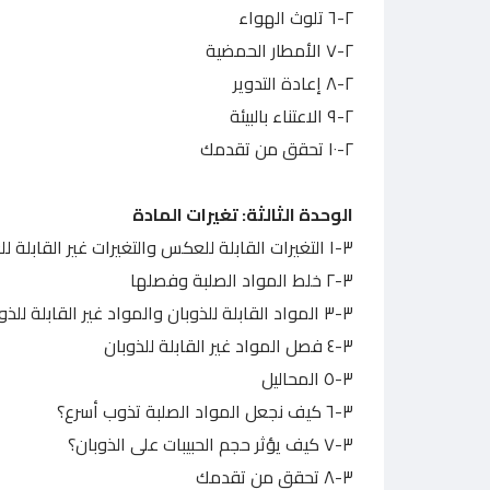
٢-٦ تلوث الهواء
٢-٧ الأمطار الحمضية
٢-٨ إعادة التدوير
٢-٩ الاعتناء بالبيئة
۱۰-۲ تحقق من تقدمك
الوحدة الثالثة: تغيرات المادة
٣-١ التغيرات القابلة للعكس والتغيرات غير القابلة للعكس
۲-۳ خلط المواد الصلبة وفصلها
٣-٣ المواد القابلة للذوبان والمواد غير القابلة للذوبان
٣-٤ فصل المواد غير القابلة للذوبان
٣-٥ المحاليل
٣-٦ كيف نجعل المواد الصلبة تذوب أسرع؟
٣-٧ كيف يؤثر حجم الحبيبات على الذوبان؟
٣-٨ تحقق من تقدمك