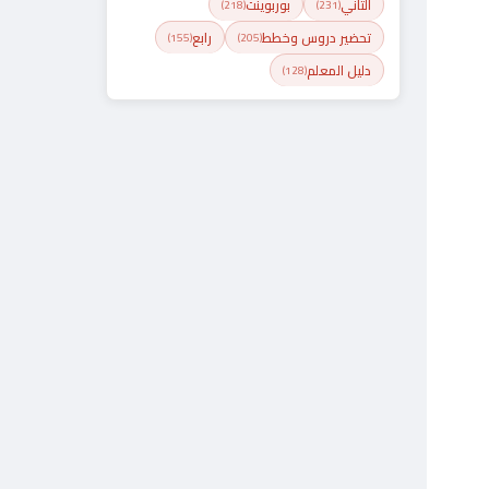
الثاني
بوربوينت
(218)
(231)
تحضير دروس وخطط
رابع
(155)
(205)
دليل المعلم
(128)