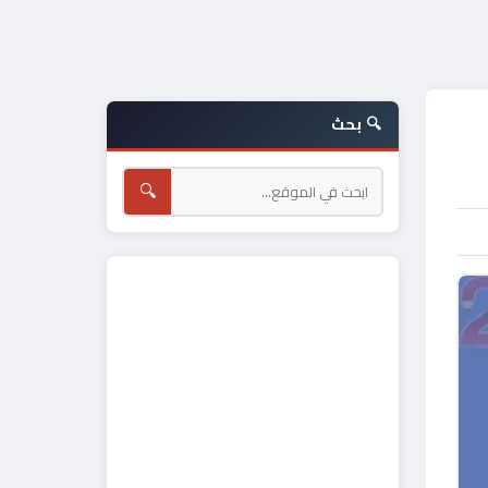
🔍 بحث
🔍