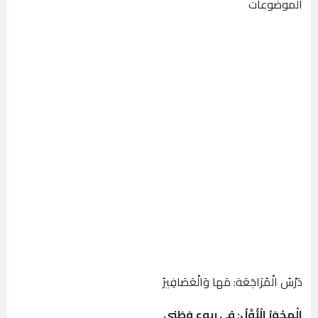
الموضوعات
دَرْسُ الْمُرَاجَعَة: مَها وَالْعَصَافِيرُ
الْمِحْوَرُ الْأَوَّلُ: في ربوع وَطَنِي