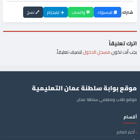
شارك:
📘 فيسبوك
💬 واتساب
✈️ تيليجرام
🔗 نسخ
اترك تعليقاً
يجب أنت تكون
مسجل الدخول
لتضيف تعليقاً.
موقع بوابة سلطنة عمان التعليمية
موقع طلاب ومعلمي سلطنة عمان
أقسام
أخبار العالم