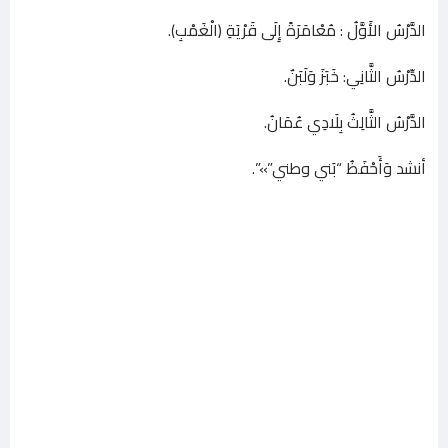
الدَّرْسُ الأَوَّلُ : مُعْامَرَةً إِلَى قَرْيَةِ (الْغَمْبِ).
الدِّرْسُ الثَّانِي: خَبَزَ وَلَبَنٌ.
الدَّرْسُ الثَّالِثُ بِلَادِي عُمَانُ.
أنشد وَأَحْفَظُ “بَني وطني”»”.