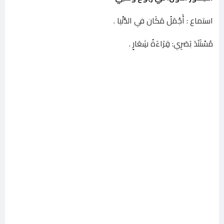
استماع : أَجْمَلُ مَكَان في الدُّنْيا .
مُسْتَنَدَ بَصَرِي: قِرَاءَةُ شِعَارٍ .