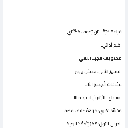
قراءة حُرُةٌ : بَيْنَ رُفوفِ مَكْتَبَتي .
أقيم أدائي.
محتويات الجزء الثاني
المحور الثاني: قصَصُ وَعِبَر
مُخْرَجَاتُ الْمِحْور الثاني
استماع : الرَّسُولُ لا يرد سائلا
مُسْتَتَدَ بَصَرِي: قِرَاءَةُ غلاف قصّة.
الدرس الأول: عُمَرُ يَتَفَقَدُ الرعية.