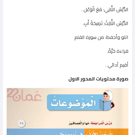
الدَّرْسُ الثَّانِي: مَعَ الْوَعْل .
الدَّرْسُ الثَّالِثُ: نَصِيحَةُ أَبِ.
اتلو وأحفظ: من سورة القلم
قراءة حَرَّةً.
أقيم أدائي .
صورة محتويات المحور الاول