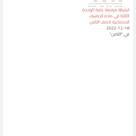
انشطة ﻣﺮاﺟﻌﺔ ﻋﺎﻣﺔ ﻟﻠﻮﺣﺪة
اﻟﺜﺎﻟﺜﺔ ﻓﻲ ﻣﺎدة اﻟﺪراﺳﺎت
اﻻﺟﺘﻤﺎﻋﯿﺔ ﻟﻠﺼﻒ اﻟﺜﺎﻣﻦ
2022-12-18
في "الثامن"