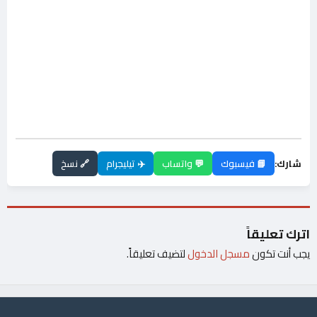
شارك:
📘 فيسبوك
💬 واتساب
✈️ تيليجرام
🔗 نسخ
اترك تعليقاً
يجب أنت تكون
مسجل الدخول
لتضيف تعليقاً.