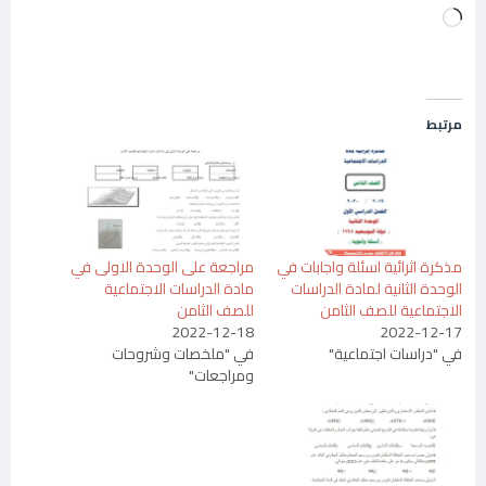
جاري
التحميل…
مرتبط
مذكرة اثرائية اسئلة واجابات في
ﻣﺮاﺟﻌﺔ ﻋﻠﻰ اﻟﻮﺣﺪة اﻻوﻟﻰ ﻓﻲ
الوحدة الثانية لمادة الدراسات
ﻣﺎدة اﻟﺪراﺳﺎت اﻻﺟﺘﻤﺎﻋﯿﺔ
الاجتماعية للصف الثامن
ﻟﻠﺼﻒ اﻟﺜﺎﻣﻦ
2022-12-18
2022-12-17
في "دراسات اجتماعية"
في "ملخصات وشروحات
ومراجعات"