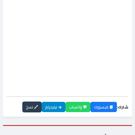
شارك:
📘 فيسبوك
💬 واتساب
✈️ تيليجرام
🔗 نسخ