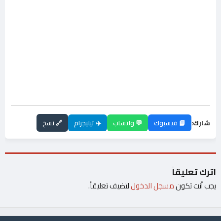
شارك:
📘 فيسبوك
💬 واتساب
✈️ تيليجرام
🔗 نسخ
اترك تعليقاً
يجب أنت تكون
مسجل الدخول
لتضيف تعليقاً.