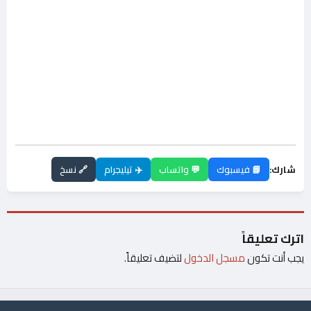
شارك:
📘 فيسبوك
💬 واتساب
✈️ تيليجرام
🔗 نسخ
اترك تعليقاً
يجب أنت تكون
مسجل الدخول
لتضيف تعليقاً.