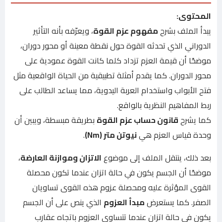
المحتوى:
يبدأ الملف بشرح
مفهوم عزم القوة
، ويعرّفه بأنه التأثير
الدوراني الذي تحدثه القوة حول نقطة معينة أو محور دوران،
موضحًا أن قيمة العزم تزداد كلما كانت القوة عمودية على
محور الدوران. كما يقدم أمثلة تطبيقية من الحياة الواقعية مثل
فتح الأبواب واستخدام العربة اليدوية، مما يساعد الطالب على
ربط المفاهيم النظرية بالواقع.
كما يشرح
قانون حساب عزم القوة
بطريقة مبسطة، ويبين أن
وحدة قياس العزم هي
نيوتن متر (Nm)
.
بعد ذلك، ينتقل الملف إلى موضوع
الاتزان وموازنة العارضة
،
موضحًا أن الجسم يكون في حالة اتزان عندما تكون محصلة
القوى المؤثرة عليه ومحصلة عزوم هذه القوى تساويان
الصفر. كما يستعرض
مبدأ العزوم
الذي ينص على أن الجسم
يكون في حالة اتزان عندما تتساوى العزوم باتجاه عقارب