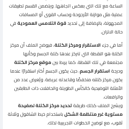
الساعة مع تلك التي بعكس اتجاهها. ويتضمن القسم تطبيقات
عملية مثل موازنة الأرجوحة وحساب القوى أو المسافات
المجهولة، بالإضافة إلى تحديد
قوة التلامس العمودية
في
حالة الاتزان.
أما في جزء
الاستقرار ومركز الكتلة
، فيوضح الملف أن مركز
الكتلة هو النقطة التي تتركز عندها كتلة الجسم وكأنها
مجتمعة في تلك النقطة. كما يربط بين
موقع مركز الكتلة
ودرجة
استقرار الجسم
، حيث يكون الجسم أكثر استقرارًا عندما
يكون مركز كتلته منخفضًا وقاعدته عريضة. ويُعرض عدد من
الأمثلة التوضيحية كالكأس الطويلة والحافلات ذات الطابقين
والرافعات.
ويشرح الملف كذلك طريقة
تحديد مركز الكتلة لصفيحة
مستوية غير منتظمة الشكل
باستخدام خيط الشاقول وثلاثة
ثقوب، مع توضيح الخطوات التجريبية لذلك.