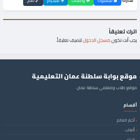
شارك:
📘 فيسبوك
💬 واتساب
✈️ تيليجرام
🔗 نسخ
اترك تعليقاً
يجب أنت تكون
مسجل الدخول
لتضيف تعليقاً.
موقع بوابة سلطنة عمان التعليمية
موقع طلاب ومعلمي سلطنة عمان
أقسام
أخبار العالم
ألعاب
احياء