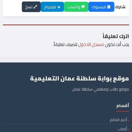
شارك:
📘 فيسبوك
💬 واتساب
✈️ تيليجرام
🔗 نسخ
اترك تعليقاً
يجب أنت تكون
مسجل الدخول
لتضيف تعليقاً.
موقع بوابة سلطنة عمان التعليمية
موقع طلاب ومعلمي سلطنة عمان
أقسام
أخبار العالم
ألعاب