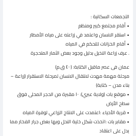
التجمعات السكانية :
• أقام مجتمع كبير ومنظم
• استقر الانسان واعتمد في زراعته على مياه الأمطار
• أقام الخزانات للتحكم في المياه
. عرف زراعة النخيل بدليل وجود بعض الثمار المتحجرة
عمان فى عصر ماقبل الكتابة: (٤٠٠٠ ق.م)
مرحلة مهمة مهدت لانتقال الانسان لمرحلة الاستقرار (زراعة –
بناء مدن – كتابة)
• موقع بات (ولاية عبري): ١٠٠ مقبرة من الحجر المحلى فوق
سطح الأرض
• قرية الأحياء :اعتمدت على الانتاج الزراعي لوفرة المياه
• مقابر بات :اتخذت شكل خلية النحل وبها بعض جرار الفخار مما
يدل على اعتقاد