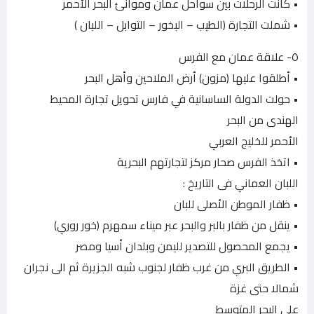
• كانت الرحلات بين سواحل عمان وموانئ البحر الأحمر
• شملت التجارة (الطيب – البخور – التوابل – اللبان )
٥- علاقة عمان مع الفرس
• أطلقوا عليها (مزون) أرض الملاحين وأهل البحر
• حولت الدولة الساسانية في فارس تحويل تجارة المحيط
الهندى من البحر
الأحمر للخليج العربي
• اتخذ الفرس صحار مركز لتجارتهم البحرية
اللبان العماني فى التاريخ :
• ظفار الموطن الأصلى للبان
• ينقل من ظفار بالبر والبحر عبر ميناء سمهرم (خور روري)
• يجمع المحصول للتصدير لليمن وبلدان أسيا ومصر
• الطريق البري من غرب ظفار لجنوب شبه الجزيرة ثم الى نجران
شمالا حتى غزة
على البحر المتوسط