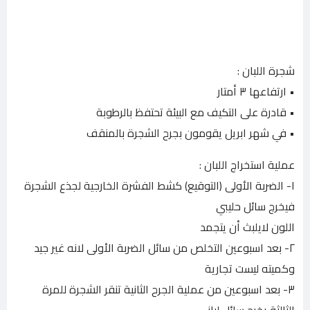
شجرة اللبان :
• ارتفاعها ٣ أمتار
• قادرة على التكيف مع البيئة تحتفظ بالرطوبة
• في شهر ابريل يقومون بجرح الشجرة بالمنقف
عملية استخراج اللبان :
١- الضربة الأولى (التوقيع) كشط الفشرة الخارجية لجذع الشجرة
فيخرج سائل حليبي
اللون لايلبث أن يتجمد
٢- بعد اسبوعين التخلص من سائل الضربة الأولى لانه غير جيد
وكميته ليست تجارية
٣- بعد اسبوعين من عملية الجرح الثانية تنقر الشجرة للمرة
الثالثة يخرج سائل لباني