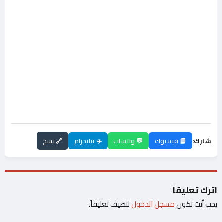
شارك:
📘 فيسبوك
💬 واتساب
✈️ تيليجرام
🔗 نسخ
اترك تعليقاً
يجب أنت تكون
مسجل الدخول
لتضيف تعليقاً.