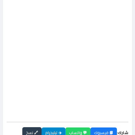
شارك:
📘 فيسبوك
💬 واتساب
✈️ تيليجرام
🔗 نسخ