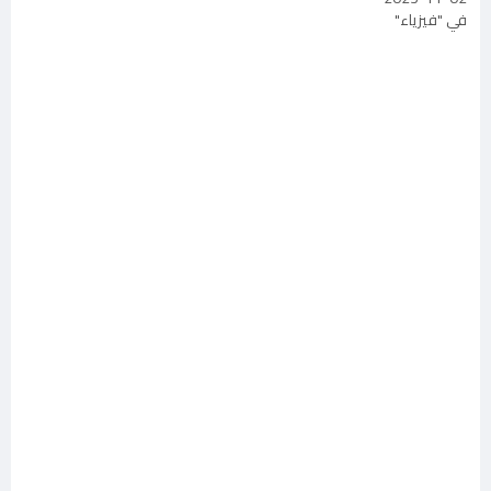
في "فيزياء"