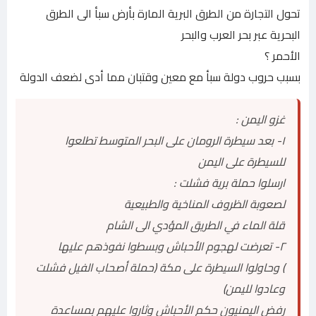
تحول التجارة من الطرق البرية المارة بأرض سبأ الى الطرق
البحرية عبر بحر العرب والبحر
الأحمر ؟
بسبب حروب دولة سبأ مع معين وقتبان مما أدى لضعف الدولة
غزو اليمن :
١- بعد سيطرة الرومان على البحر المتوسط تطلعوا
للسيطرة على اليمن
ارسلوا حملة برية فشلت :
لصعوبة الظروف المناخية والطبيعية
قلة الماء في الطريق المؤدي الى الشام
٢- تعرضت لهجوم الأحباش وبسطوا نفوذهم عليها
) وحاولوا السيطرة على مكة (حملة أصحاب الفيل فشلت
وعادوا لليمن)
رفض اليمنيون حكم الأحباش وثاروا عليهم بمساعدة