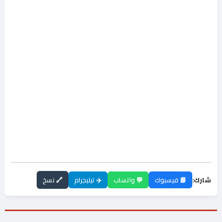
شارك:
📘 فيسبوك
💬 واتساب
✈️ تيليجرام
🔗 نسخ