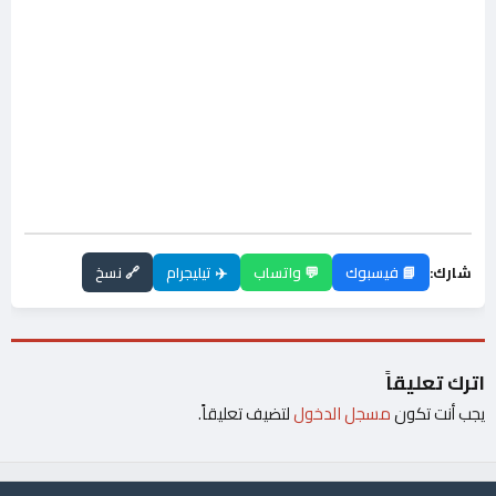
شارك:
📘 فيسبوك
💬 واتساب
✈️ تيليجرام
🔗 نسخ
اترك تعليقاً
يجب أنت تكون
مسجل الدخول
لتضيف تعليقاً.