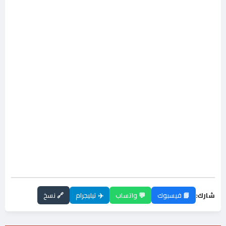
شارك:
📘 فيسبوك
💬 واتساب
✈️ تيليجرام
🔗 نسخ