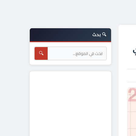
🔍 بحث
🔍