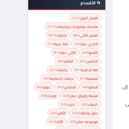
📂 الأقسام
الفصل الاول
(1721)
ملخصات وشروحات ومراجعات
(1273)
الفصل الثاني
اختبارات
(837)
(884)
الحادي عشر
لغة عربية
(745)
(750)
التاسع
الثاني عشر
(613)
(658)
الخامس
العاشر
(566)
(581)
لغة انجليزية
رياضيات
(521)
(551)
اسلامية
دراسات اجتماعية
(500)
(516)
إلى
السابع
السادس
علوم
(469)
(482)
(488)
انشطة واوراق عمل
فيزياء
(388)
(448)
ى
كيمياء
احياء
(378)
(383)
حلول واجابات
الثامن
(334)
(355)
موسوعة عمان
الثالث
(247)
(255)