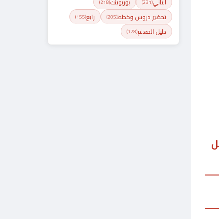
الثاني
بوربوينت
(218)
(231)
تحضير دروس وخطط
رابع
(155)
(205)
دليل المعلم
(128)
ل