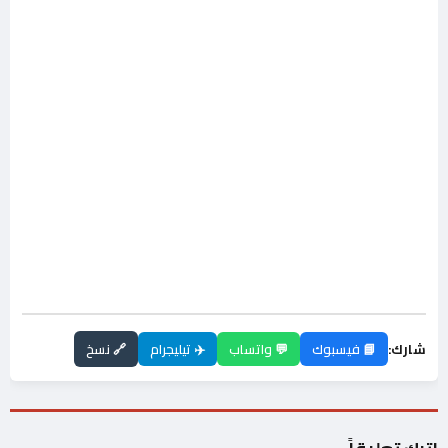
شارك:
📘 فيسبوك
💬 واتساب
✈️ تيليجرام
🔗 نسخ