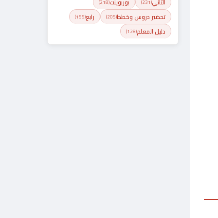
الثاني
بوربوينت
(218)
(231)
تحضير دروس وخطط
رابع
(155)
(205)
دليل المعلم
(128)