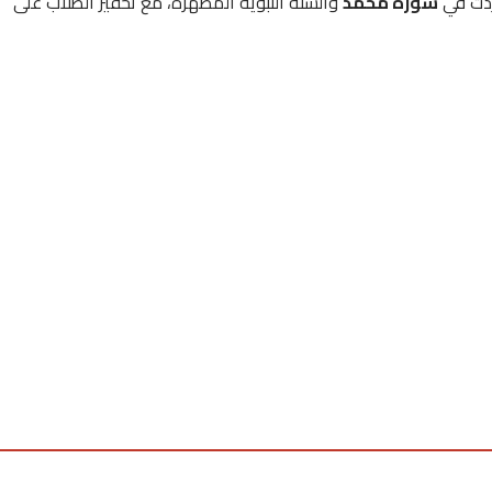
ردت في
سورة محمد
والسنّة النبوية المطهرة، مع تحفيز الطلاب على