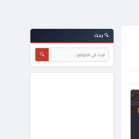
🔍 بحث
🔍