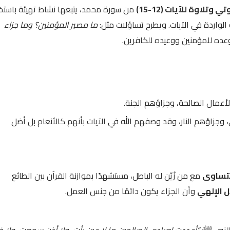
تلاوة للآيات (12-15)
من سورة محمد، يتبعها نشاط تهيئة باستخ
لواردة في الآيات. ويطرح تساؤلات مثل:
ما مصير المؤمنين؟ وما جزاء
وعده للمؤمنين ووعيده للكافرين.
لأعمال الصالحة، وجزاؤهم الجنة.
جزاؤهم النار، وقد وصفهم الله في الآيات بأنهم كالأنعام بل أضل
 يتساوى
مع من زُيّن له الباطل، مستشهدًا بموازنة القرآن بين الطائع
ل الإلهي
وأن الجزاء يكون دائمًا من جنس العمل.
لنبي ﷺ:
“أعددت لعبادي الصالحين ما لا عين رأت، ولا أذن سمعت، ولا خ