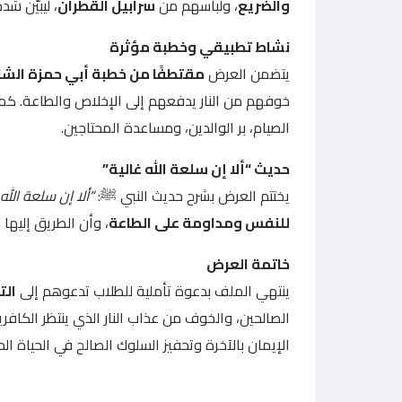
والضريع
، ولباسهم من
سرابيل القطران
، ليبيّن شد
نشاط تطبيقي وخطبة مؤثرة
يتضمن العرض
مقتطفًا من خطبة أبي حمزة الشا
خوفهم من النار يدفعهم إلى الإخلاص والطاعة. كم
الصيام، بر الوالدين، ومساعدة المحتاجين.
حديث “ألا إن سلعة الله غالية”
يختتم العرض بشرح حديث النبي ﷺ:
“ألا إن سلعة الله 
للنفس ومداومة على الطاعة
، وأن الطريق إليها ل
خاتمة العرض
ينتهي الملف بدعوة تأملية للطلاب تدعوهم إلى
الت
الصالحين، والخوف من عذاب النار الذي ينتظر الكاف
الإيمان بالآخرة وتحفيز السلوك الصالح في الحياة الدني