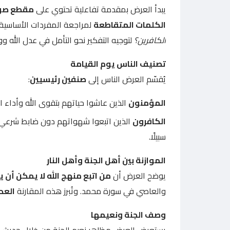
يبدأ العرض بمقدمة تفاعلية تحتوي على
مقطع صوتي و
الكلمات المتقاطعة
لمراجعة المفردات الأساسية ا
الكافرين؟
لتوجيه التفكير نحو التأمل في عدل الله و
تصنيف الناس يوم القيامة
يُقسّم العرض الناس إلى
صنفين رئيسيين
:
المؤمنون
الذين عاشوا حياتهم بتقوى الله وأداء ا
الكافرون
الذين اتبعوا شهواتهم دون ضابط شرعي، و
سبيلًا.
الموازنة بين أهل الجنة وأهل النار
يوضح العرض أن
من اتبع منهج الله لا يمكن أن
والعاصي في سورة محمد. وتُبرز هذه المقارنة
العد
وصف الجنة ونعيمها
يستعرض العرض مظاهر نعيم الجنة من خلال حديث ا