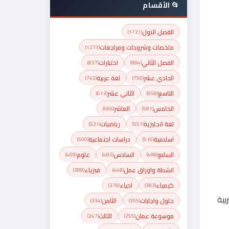
📂 الأقسام
الفصل الاول
(1721)
ملخصات وشروحات ومراجعات
(1273)
الفصل الثاني
اختبارات
(837)
(884)
الحادي عشر
لغة عربية
(745)
(750)
التاسع
الثاني عشر
(613)
(658)
الخامس
العاشر
(566)
(581)
لغة انجليزية
رياضيات
(521)
(551)
اسلامية
دراسات اجتماعية
(500)
(516)
السابع
السادس
علوم
(469)
(482)
(488)
انشطة واوراق عمل
فيزياء
(388)
(448)
كيمياء
احياء
(378)
(383)
بية
حلول واجابات
الثامن
(334)
(355)
موسوعة عمان
الثالث
(247)
(255)