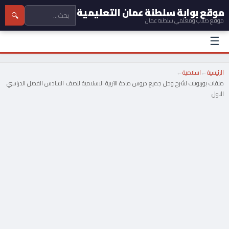
موقع بوابة سلطنة عمان التعليمية
🔍
موقع طلاب ومعلمي سلطنة عمان
☰
الرئيسية
←
اسلامية
←
ملفات بوربوينت لشرح وحل جميع دروس مادة التربية الاسلامية للصف السادس الفصل الدراسي
الاول