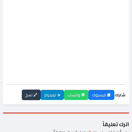
شارك:
📘 فيسبوك
💬 واتساب
✈️ تيليجرام
🔗 نسخ
اترك تعليقاً