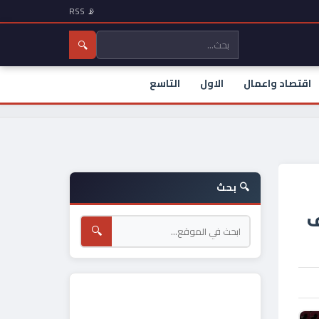
📡 RSS
🔍
اقتصاد واعمال
الاول
التاسع
🔍 بحث
ف
🔍