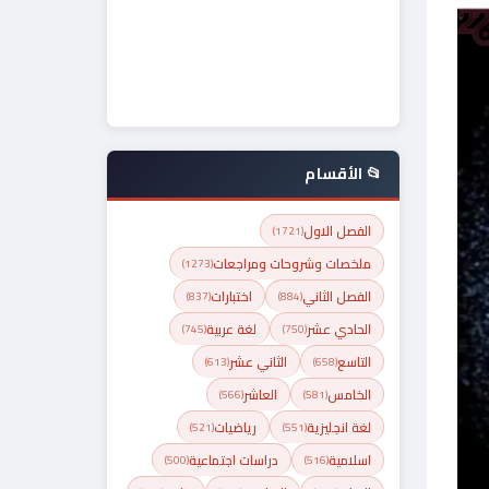
📂 الأقسام
الفصل الاول
(1721)
ملخصات وشروحات ومراجعات
(1273)
الفصل الثاني
اختبارات
(837)
(884)
الحادي عشر
لغة عربية
(745)
(750)
التاسع
الثاني عشر
(613)
(658)
الخامس
العاشر
(566)
(581)
لغة انجليزية
رياضيات
(521)
(551)
اسلامية
دراسات اجتماعية
(500)
(516)