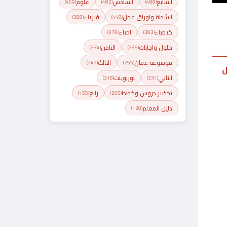
السابع
السادس
علوم
(469)
(482)
(488)
انشطة واوراق عمل
فيزياء
(388)
(448)
كيمياء
احياء
(378)
(383)
حلول واجابات
الثامن
(334)
(355)
موسوعة عمان
الثالث
(247)
(255)
ل
الثاني
بوربوينت
(218)
(231)
تحضير دروس وخطط
رابع
(155)
(205)
دليل المعلم
(128)