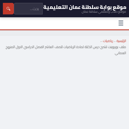
موقع بوابة سلطنة عمان التعليمية
🔍
موقع طلاب ومعلمي سلطنة عمان
☰
الرئيسية
←
رياضيات
←
ملف بوربوينت لشرح درس الكتلة لمادة الرياضيات للصف العاشر الفصل الدراسي الاول المنهج
العماني