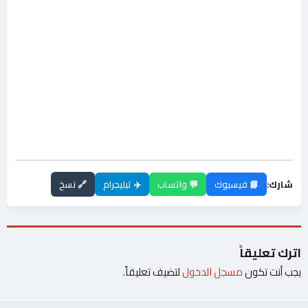
شارك:
📘 فيسبوك
💬 واتساب
✈️ تيليجرام
🔗 نسخ
اترك تعليقاً
يجب أنت تكون
مسجل الدخول
لتضيف تعليقاً.