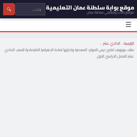
موقع بوابة سلطنة عمان التعليمية
🔍
موقع طلاب ومعلمي سلطنة عمان
☰
الرئيسية
←
الحادي عشر
←
ملف بوربوينت لشرح درس الموارد المعدنية وادارتها لمادة الجغرافيا الاقتصادية للصف الحادي
عشر الفصل الدراسي الاول