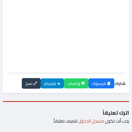
شارك:
📘 فيسبوك
💬 واتساب
✈️ تيليجرام
🔗 نسخ
اترك تعليقاً
يجب أنت تكون
مسجل الدخول
لتضيف تعليقاً.