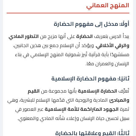
المنهج العماني
أولًا: مدخل إلى مفهوم الحضارة
يبدأ الدرس بتعريف
الحضارة
على أنها مزيج من
التطور المادي
والرقي الأخلاقي
. ويؤكد أن الإسلام جمع بين هذين الجانبين،
مستشهدًا بآية قرآنية تُبرز شمولية المنهج الإسلامي في بناء
الإنسان والعمران معًا.
ثانيًا: مفهوم الحضارة الإسلامية
تُعرَّف
الحضارة الإسلامية
بأنها مجموعة من
القيم
والمبادئ
المادية والروحية التي قدّمها الإسلام للبشرية، وهي
ثمرة
الجهود المتراكمة للأمة الإسلامية
عبر العصور في
سبيل تحسين حياة الإنسان وإعلاء شأنه المادي والمعنوي.
ثالثًا: القيم وعلاقتها بالحضارة