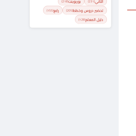
الثاني
بوربوينت
(218)
(231)
تحضير دروس وخطط
رابع
(155)
(205)
دليل المعلم
(128)