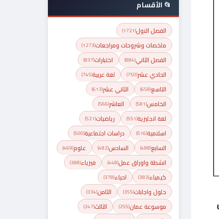
📂 الأقسام
الفصل الاول
(1721)
ملخصات وشروحات ومراجعات
(1273)
الفصل الثاني
اختبارات
(837)
(884)
الحادي عشر
لغة عربية
(745)
(750)
التاسع
الثاني عشر
(613)
(658)
الخامس
العاشر
(566)
(581)
لغة انجليزية
رياضيات
(521)
(551)
اسلامية
دراسات اجتماعية
(500)
(516)
السابع
السادس
علوم
(469)
(482)
(488)
انشطة واوراق عمل
فيزياء
(388)
(448)
كيمياء
احياء
(378)
(383)
حلول واجابات
الثامن
(334)
(355)
موسوعة عمان
الثالث
(247)
(255)