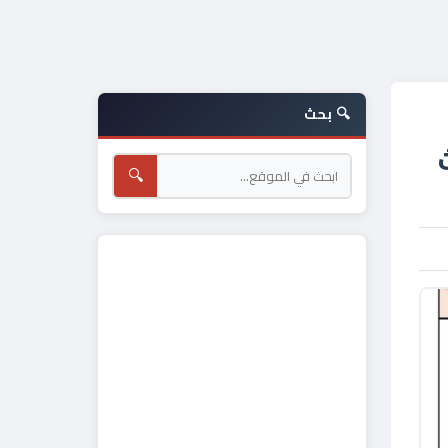
🔍 بحث
🔍