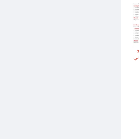
للغة
اني