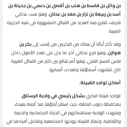
بن وائل بن قاسط بن هنب بن أقصى بن دعمي بن جديلة بن
أسد بن ربيعة بن نزار بن معد بن عدنان
، وهو نسب عدناني
شريف، تتفرع منه العديد من القبائل المشهورة في شبه الجزيرة
العربية.
وقد ذُكر أيضًا أن هناك من البكريين من يُنسب إلى
بكر بن
هوازن
، وهو فرع عدناني آخر، ما يدل على تعدد الأصول داخل
نفس الاسم القبلي، وهو أمر شائع بين كثير من القبائل العربية
التي تشابهت أسماؤها وتعددت أنسابها.
أماكن تواجد القبيلة:
تتواجد قبيلة البكري
بشكل رئيسي في ولاية الرستاق
بمحافظة جنوب الباطنة، حيث استقر أبناؤها منذ أزمنة بعيدة،
وشهدت الولاية مساهماتهم في الحياة الاجتماعية والدينية
والثقافية. وتمتاز القبيلة بروحها المجتمعية وتفاعل أفرادها في