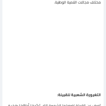
مختلف مجالات التنمية الوطنية.
التغيورة الشعبية للقبيلة:
يُعرف عن القبيلة تغيورتها الشهيرة التي يُردّدها أبناؤها بفخر في