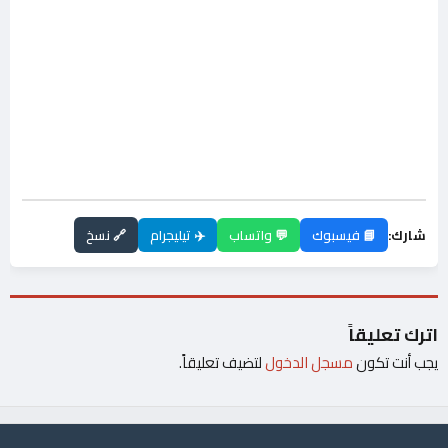
شارك:
📘 فيسبوك
💬 واتساب
✈️ تيليجرام
🔗 نسخ
اترك تعليقاً
يجب أنت تكون
مسجل الدخول
لتضيف تعليقاً.