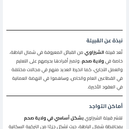
نبذة عن القبيلة
تُعد قبيلة
الشيزاوي
من القبائل المعروفة في شمال الباطنة،
خاصة في
ولاية صحم
، وتميز أفرادها بحرصهم على التعليم
والعمل التجاري، كما انخرط العديد منهم في مجالات مختلفة
في القطاعين العام والخاص، وساهموا في النهضة العمانية
في العقود الأخيرة.
أماكن التواجد
تنتشر قبيلة الشيزاوي
بشكل أساسي في ولاية صحم
بمحافظة شمال الباطنة، حيث تشكل جزءًا من التركيبة السكانية