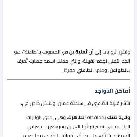
وتشير الروايات إلى أن
ثعلبة بن مر
، المعروف بـ”ظاعنة”، هو
الجد الأعلى لهذه القبيلة، والتي حملت اسمه فصارت تُعرف
بـ
الظواعن
، ومنها
الظاعني
مفردًا.
أماكن التواجد
تنتشر قبيلة الظاعني في سلطنة عمان، وبشكل خاص في:
ولاية ضنك
بمحافظة
الظاهرة
، وهي إحدى الولايات
الداخلية التي تتميز بتراثها العريق وموقعها الجغرافي
المميز، حيث تقع على طريق القوافل القديم، مما جعلها