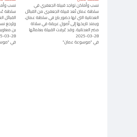
نسب وأماكن تواجد قبيلة الجعفري في
نسب وأماك
سلطنة عمان تُعد قبيلة الجعفري من القبائل
سلطنة عُم
العدنانية التي لها حضور بارز في سلطنة عمان،
القبائل ال
ويمتد تاريخها إلى أصول عريقة في سلالة
ويُرجع نس
مضر العدنانية. وقد عُرفت القبيلة بعلمائها
بن معاوية
2025-03-28
وشخصياتها المرموقة، وبانتشارها في بعض
5-03-28
عكرمة بن
في "موسوعة عمان"
ولايات عمان، حيث ساهمت في الجوانب
بن نزار بن
في "موسو
الدينية والاجتماعية والثقافية. النسب: ترجع…