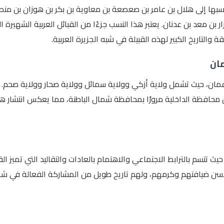
 نسبها إلى هلال بن عامر بن صعصعة بن معاوية بن بكر بن هوزان بن منص
ن معد بن عدنان. يعتبر هذا النسب جزءًا من القبائل العربية الشهيرة ال
التاريخ الكبير لهذه القبيلة في شبه الجزيرة العربية.
مان
مان، حيث تشمل ولاية أزكي وولاية سمائل وولاية صحار وولاية صحم.
 محافظة الداخلية مرورًا بمحافظة شمال الباطنة، مما يعكس انتشار ه
 حيث تتسم بالترابط الاجتماعي والاهتمام بالعادات والتقاليد التي تميز الق
 بحسن ضيافتهم وكرمهم، ولهم تاريخ طويل من المشاركة الفعالة في ش