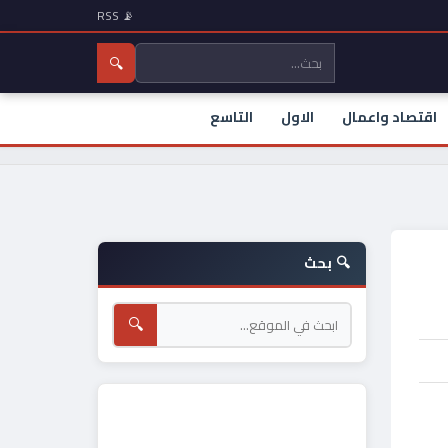
📡 RSS
🔍
اقتصاد واعمال
الاول
التاسع
🔍 بحث
🔍