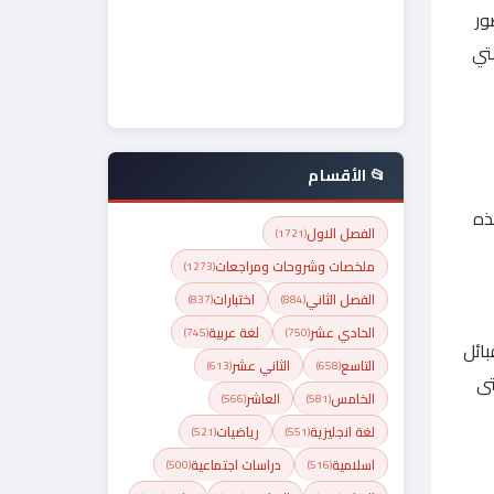
ور
تي
📂 الأقسام
ذه
الفصل الاول
(1721)
ملخصات وشروحات ومراجعات
(1273)
الفصل الثاني
اختبارات
(837)
(884)
الحادي عشر
لغة عربية
(745)
(750)
بائل
التاسع
الثاني عشر
(613)
(658)
تى
الخامس
العاشر
(566)
(581)
لغة انجليزية
رياضيات
(521)
(551)
اسلامية
دراسات اجتماعية
(500)
(516)