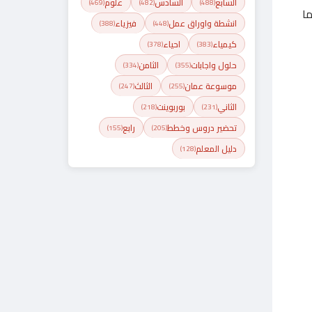
السابع
السادس
علوم
(469)
(482)
(488)
ما
انشطة واوراق عمل
فيزياء
(388)
(448)
كيمياء
احياء
(378)
(383)
حلول واجابات
الثامن
(334)
(355)
موسوعة عمان
الثالث
(247)
(255)
الثاني
بوربوينت
(218)
(231)
تحضير دروس وخطط
رابع
(155)
(205)
دليل المعلم
(128)