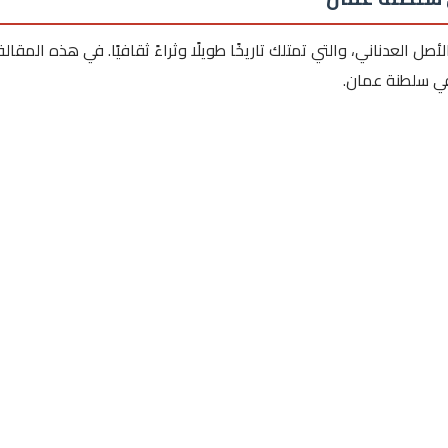
ل العدناني، والتي تمتلك تاريخًا طويلًا وثراءً ثقافيًا. في هذه المقالة
في سلطنة عمان.