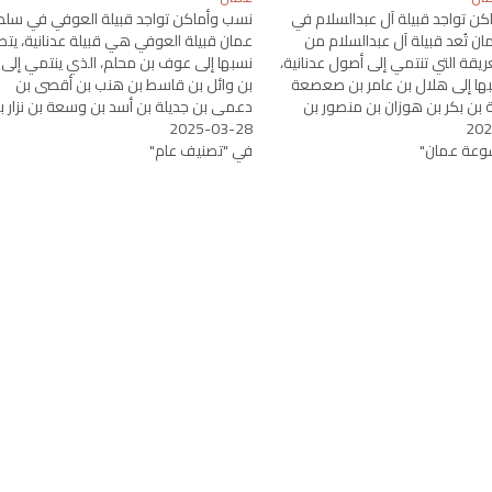
ن تواجد قبيلة آل عبدالسلام في
نسب وأماكن تواجد قبيلة العوفي في سلط
ان تُعد قبيلة آل عبدالسلام من
عمان قبيلة العوفي هي قبيلة عدنانية، يت
عريقة التي تنتمي إلى أصول عدنانية،
نسبها إلى عوف بن محلم، الذي ينتمي إلى 
بها إلى هلال بن عامر بن صعصعة
بن وائل بن قاسط بن هنب بن أقصى بن
 بن بكر بن هوزان بن منصور بن
دعمي بن جديلة بن أسد بن وسعة بن نزار ب
202
 خصفة بن قيس بن عيلان بن مضر
2025-03-28
معد بن عدنان. يعتبر هذا النسب من الأنس
…
عة عمان"
في "تصنيف عام"