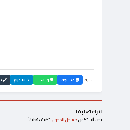
شارك:
📘 فيسبوك
💬 واتساب
✈️ تيليجرام
🔗 ن
اترك تعليقاً
يجب أنت تكون
مسجل الدخول
لتضيف تعليقاً.