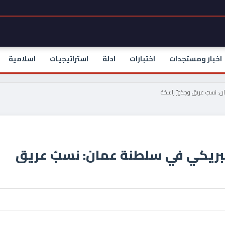
اخبار ومستجدات
اختبارات
ادلة
استراتيجيات
اسلامية
: نسبٌ عريق وجذورٌ راسخة
بريكي في سلطنة عمان: نسبٌ عريق