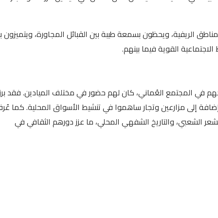
مناطق الريفية، ويحظون بسمعة طيبة بين القبائل المجاورة، ويتميزون ب
لاجتماعية القوية فيما بينهم.
وخهم في المجتمع العُماني، كان لهم حضور في مختلف الميادين. فقد برز
فة إلى مزارعين وتجار ساهموا في تنشيط الأسواق المحلية. كما عُر
شعر الشعبي، والتاريخ الشفهي المحلي، ما عزز دورهم الثقافي في