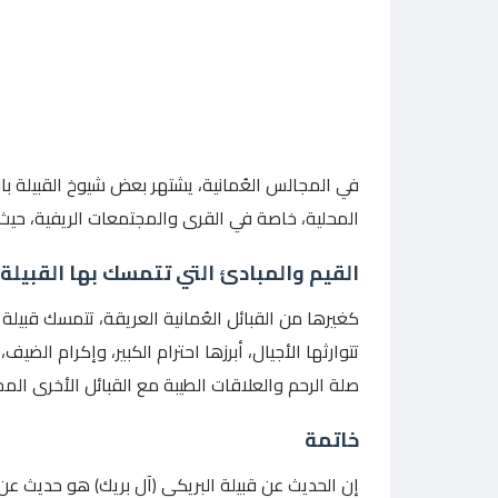
في المجالس العُمانية، يشتهر بعض شيوخ القبيلة بال
المحلية، خاصة في القرى والمجتمعات الريفية، حيث تلع
القيم والمبادئ التي تتمسك بها القبيلة
كغيرها من القبائل العُمانية العريقة، تتمسك قبيلة
تتوارثها الأجيال، أبرزها احترام الكبير، وإكرام الض
صلة الرحم والعلاقات الطيبة مع القبائل الأخرى المج
خاتمة
إن الحديث عن قبيلة البريكي (آل بريك) هو حديث عن