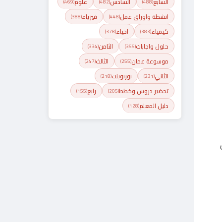
السابع
السادس
علوم
(469)
(482)
(488)
انشطة واوراق عمل
فيزياء
(388)
(448)
كيمياء
احياء
(378)
(383)
حلول واجابات
الثامن
(334)
(355)
موسوعة عمان
الثالث
(247)
(255)
الثاني
بوربوينت
(218)
(231)
تحضير دروس وخطط
رابع
(155)
(205)
دليل المعلم
(128)