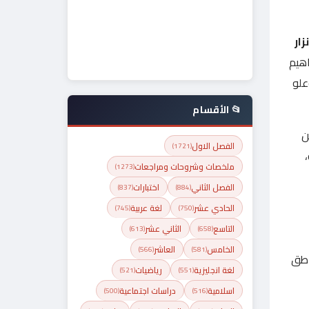
ار
اهيم
علو
📂 الأقسام
ن
الفصل الاول
(1721)
ملخصات وشروحات ومراجعات
(1273)
الفصل الثاني
اختبارات
(837)
(884)
الحادي عشر
لغة عربية
(745)
(750)
التاسع
الثاني عشر
(613)
(658)
الخامس
العاشر
(566)
(581)
اطق
لغة انجليزية
رياضيات
(521)
(551)
اسلامية
دراسات اجتماعية
(500)
(516)