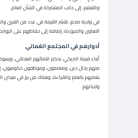
والتعليم، إلى جانب المشاركة في الشأن العام.
في ولاية صحم، تنتشر القبيلة في عدد من القرى وال
التعاون والمروءة، إضافة إلى حفاظهم على الروابط ا
أدوارهم في المجتمع العُماني
أبناء قبيلة البريكي، بحكم انتمائهم العدناني، ورس
منهم رجال دين، ومعلمون، وموظفون حكوميون، إضا
بعضهم بالعلم والقراءة، وهناك من برز في ميدان ال
ولاياتهم.