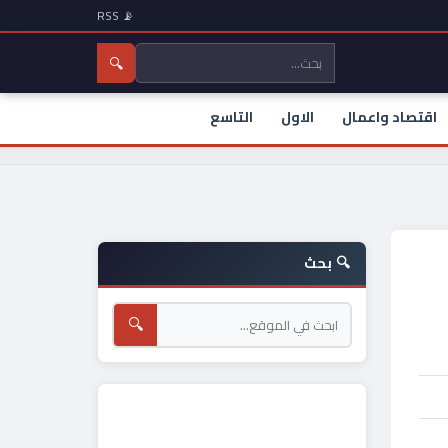
📡 RSS
🔍
اقتصاد واعمال
الاول
التاسع
🔍 بحث
🔍