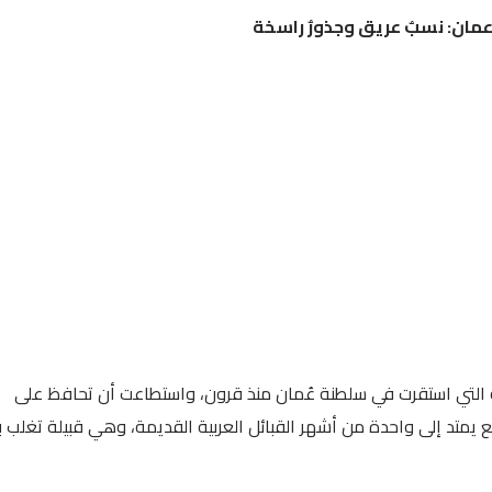
مان: نسبٌ عريق وجذورٌ راسخة
انية التي استقرت في سلطنة عُمان منذ قرون، واستطاعت أن تحافظ على
يمتد إلى واحدة من أشهر القبائل العربية القديمة، وهي قبيلة تغلب ب