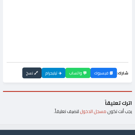
شارك:
📘 فيسبوك
💬 واتساب
✈️ تيليجرام
🔗 نسخ
اترك تعليقاً
يجب أنت تكون
مسجل الدخول
لتضيف تعليقاً.