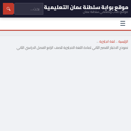
موقع بوابة سلطنة عمان التعليمية
🔍
موقع طلاب ومعلمي سلطنة عمان
☰
الرئيسية
←
لغة انجليزية
←
نموذج الاختبار القصير الثاني لمادة اللغة الانجليزية للصف الرابع الفصل الدراسي الثاني