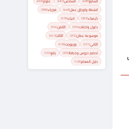
السابع
السادس
علوم
(469)
(482)
(488)
انشطة واوراق عمل
فيزياء
(388)
(448)
كيمياء
احياء
(378)
(383)
حلول واجابات
الثامن
(334)
(355)
موسوعة عمان
الثالث
(247)
(255)
الثاني
بوربوينت
(218)
(231)
تحضير دروس وخطط
رابع
(155)
(205)
دليل المعلم
(128)