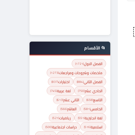
📂 الأقسام
الفصل الاول
(1721)
ملخصات وشروحات ومراجعات
(1273)
الفصل الثاني
اختبارات
(837)
(884)
الحادي عشر
لغة عربية
(745)
(750)
التاسع
الثاني عشر
(613)
(658)
الخامس
العاشر
(566)
(581)
لغة انجليزية
رياضيات
(521)
(551)
اسلامية
دراسات اجتماعية
(500)
(516)