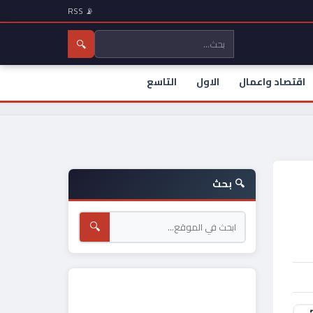
📡 RSS
🔍
اقتصاد واعمال
الاول
التاسع
🔍 بحث
🔍