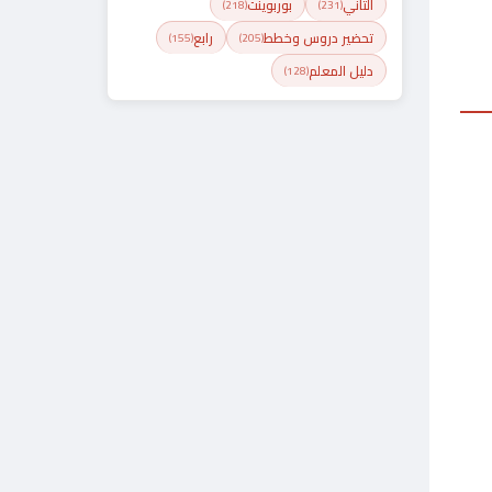
الثاني
بوربوينت
(218)
(231)
تحضير دروس وخطط
رابع
(155)
(205)
دليل المعلم
(128)