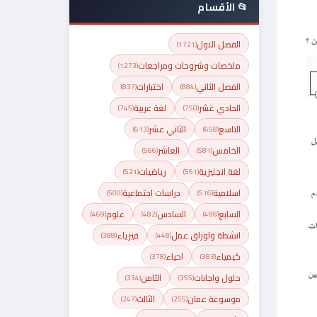
📂 الأقسام
الفصل الاول
(1721)
ملخصات وشروحات ومراجعات
(1273)
الفصل الثاني
اختبارات
(837)
(884)
الحادي عشر
لغة عربية
(745)
(750)
التاسع
الثاني عشر
(613)
(658)
الخامس
العاشر
(566)
(581)
لغة انجليزية
رياضيات
(521)
(551)
اسلامية
دراسات اجتماعية
(500)
(516)
السابع
السادس
علوم
(469)
(482)
(488)
انشطة واوراق عمل
فيزياء
(388)
(448)
كيمياء
احياء
(378)
(383)
حلول واجابات
الثامن
(334)
(355)
موسوعة عمان
الثالث
(247)
(255)