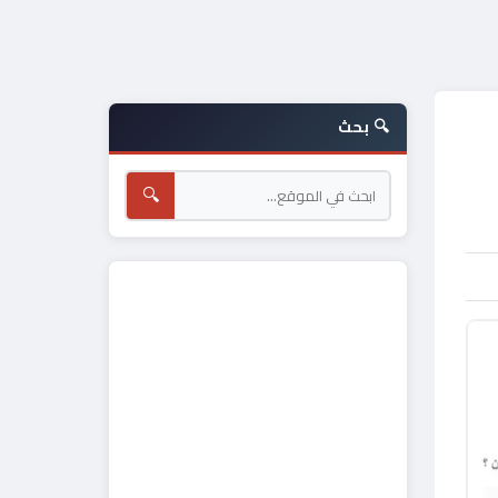
🔍 بحث
🔍