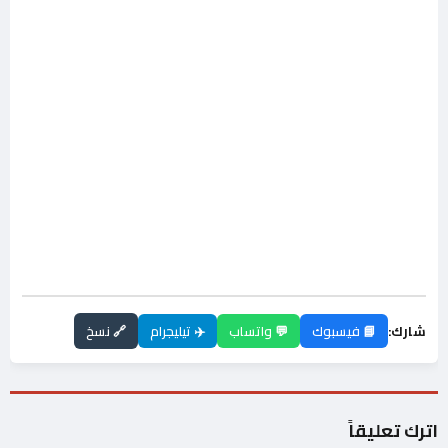
شارك:
📘 فيسبوك
💬 واتساب
✈️ تيليجرام
🔗 نسخ
اترك تعليقاً