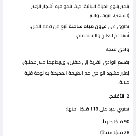
يتميز بتنوع الحياة النباتية، حيث تنمو فيه أشجار الزعتر
(السعتر)، البوت، والتين.
يحتوي على
عيون مياه ساخنة
تنبع من قمم الجبل،
تُستخدم للعلاج والاستجمام.
وادي فنجا:
يقسم الوادي القرية إلى ضفتين، ويربطهما جسر عملاق.
يُعتبر مشهد الوادي مع الطبيعة المحيطة به لوحة فنية
خلابة.
2. الأفلاج:
تحتوي بدبد على
118 فلجًا
، منها:
90 فلجًا جارياً.
28 فلجًا مندثرًا.