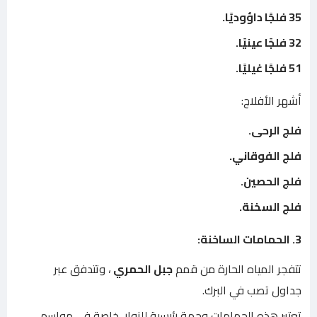
35 فلجًا داؤوديًا.
32 فلجًا عينيًا.
51 فلجًا غيليًا.
أشهر الأفلاج:
فلج الرحى.
فلج الفوقاني.
فلج الحصين.
فلج السخنة.
3. الحمامات الساخنة:
تتفجر المياه الحارة من قمم
جبل الحمري
، وتتدفق عبر
جداول تصب في البرك.
تعتبر هذه الحمامات وجهة رئيسية للزوار، خاصة في مواسم