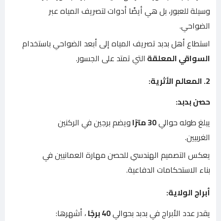
وسيلة للعبور، بل هي أيضًا أدوات لتصريف المياه عبر
الضواحي.
استطاع أهل بدبد تصريف المياه إلى أبعد الضواحي باستخدام
السواقي المعلقة
التي تمتد على الجسور.
2. المعالم الأثرية:
حصن بدبد:
يبلغ طوله حوالي
30 مترًا
ويضم برجين في الركنين
الغربيين.
يعكس التصميم الهندسي للحصن مهارة العمانيين في
بناء الاستحكامات الدفاعية.
أبراج الولاية:
يقدر عدد الأبراج في بدبد بحوالي
40 برجًا
، أشهرها: