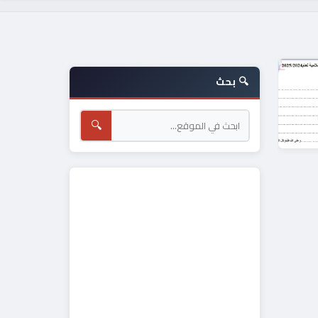
🔍 بحث
🔍