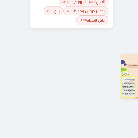
الثاني
بوربوينت
(218)
(231)
تحضير دروس وخطط
رابع
(155)
(205)
دليل المعلم
(128)