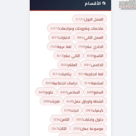
📂 الأقسام
الفصل الاول
(1721)
ملخصات وشروحات ومراجعات
(1273)
الفصل الثاني
اختبارات
(837)
(884)
الحادي عشر
لغة عربية
(745)
(750)
التاسع
الثاني عشر
(613)
(658)
الخامس
العاشر
(566)
(581)
لغة انجليزية
رياضيات
(521)
(551)
اسلامية
دراسات اجتماعية
(500)
(516)
السابع
السادس
علوم
(469)
(482)
(488)
انشطة واوراق عمل
فيزياء
(388)
(448)
كيمياء
احياء
(378)
(383)
حلول واجابات
الثامن
(334)
(355)
موسوعة عمان
الثالث
(247)
(255)