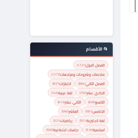
📂 الأقسام
الفصل الاول
(1721)
ملخصات وشروحات ومراجعات
(1273)
الفصل الثاني
اختبارات
(837)
(884)
الحادي عشر
لغة عربية
(745)
(750)
التاسع
الثاني عشر
(613)
(658)
الخامس
العاشر
(566)
(581)
لغة انجليزية
رياضيات
(521)
(551)
اسلامية
دراسات اجتماعية
(500)
(516)