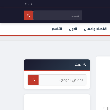
📡 RSS
🔍
اقتصاد واعمال
الاول
التاسع
🔍 بحث
🔍