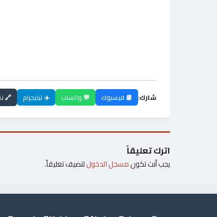
شارك:
📘 فيسبوك
💬 واتساب
✈️ تيليجرام
🔗 ن
اترك تعليقاً
يجب أنت تكون
مسجل الدخول
لتضيف تعليقاً.