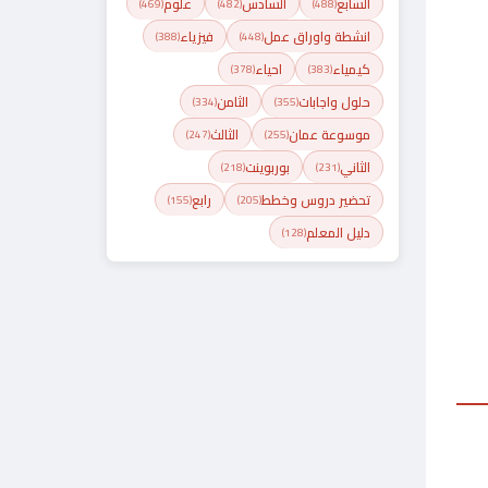
السابع
السادس
علوم
(469)
(482)
(488)
انشطة واوراق عمل
فيزياء
(388)
(448)
كيمياء
احياء
(378)
(383)
حلول واجابات
الثامن
(334)
(355)
موسوعة عمان
الثالث
(247)
(255)
الثاني
بوربوينت
(218)
(231)
تحضير دروس وخطط
رابع
(155)
(205)
دليل المعلم
(128)