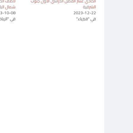
الحادي عشر الفصل الدراسي الاول جنوب
للصف الحا
الشرقية
شمال البا
3-10-08
2023-12-22
في "فيزياء"
في "الريا