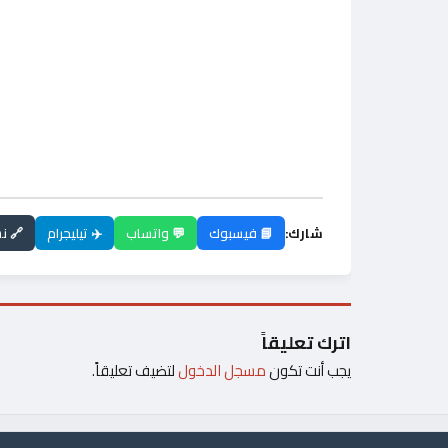
شارك:
📘 فيسبوك
💬 واتساب
✈️ تيليجرام
🔗 ن
اترك تعليقاً
يجب أنت تكون
مسجل الدخول
لتضيف تعليقاً.