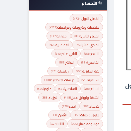
📂 الأقسام
الفصل الاول
(1721)
ملخصات وشروحات ومراجعات
(1273)
الفصل الثاني
اختبارات
(837)
(884)
الحادي عشر
لغة عربية
(745)
(750)
التاسع
الثاني عشر
(613)
(658)
الخامس
العاشر
(566)
(581)
لغة انجليزية
رياضيات
(521)
(551)
اسلامية
دراسات اجتماعية
(500)
(516)
ول
السابع
السادس
علوم
(469)
(482)
(488)
انشطة واوراق عمل
فيزياء
(388)
(448)
كيمياء
احياء
(378)
(383)
حلول واجابات
الثامن
(334)
(355)
موسوعة عمان
الثالث
(247)
(255)