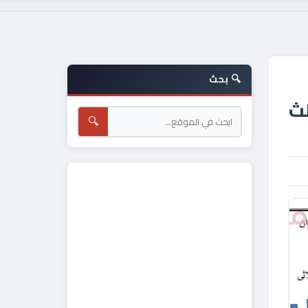
🔍 بحث
لث
🔍