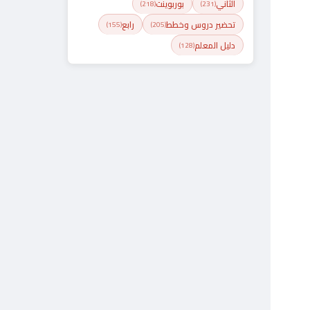
الثاني
بوربوينت
(218)
(231)
تحضير دروس وخطط
رابع
(155)
(205)
دليل المعلم
(128)