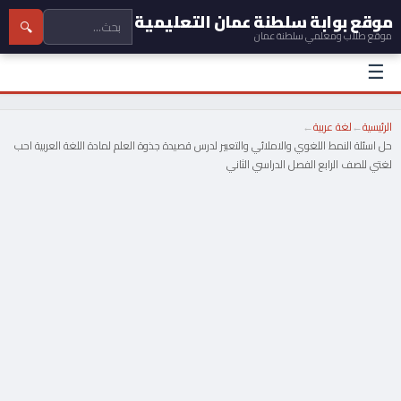
موقع بوابة سلطنة عمان التعليمية
🔍
موقع طلاب ومعلمي سلطنة عمان
☰
الرئيسية
←
لغة عربية
←
حل اسئلة النمط اللغوي والاملائي والتعبير لدرس قصيدة جذوة العلم لمادة اللغة العربية احب
لغتي للصف الرابع الفصل الدراسي الثاني