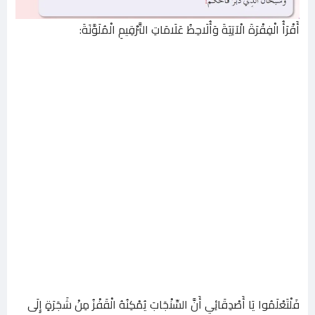
أَقْرَأُ الْفِقْرَةَ الْآتِيَةَ وَأُلَاحِظُ عَلَامَاتِ التَّرْقِيمِ الْمُلَوَّنَةَ:
فَلْتَعْلَمُوا يَا أَصْدِقَائِي أَنَّ السِّنْجَابَ يُمْكِنُهُ الْقَفْزُ مِنْ شَجَرَةٍ إِلَى