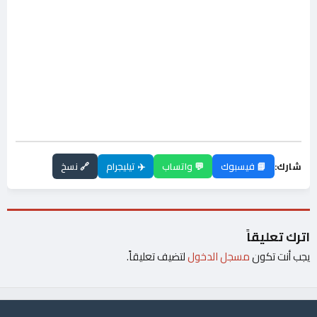
شارك:
📘 فيسبوك
💬 واتساب
✈️ تيليجرام
🔗 نسخ
اترك تعليقاً
يجب أنت تكون
مسجل الدخول
لتضيف تعليقاً.