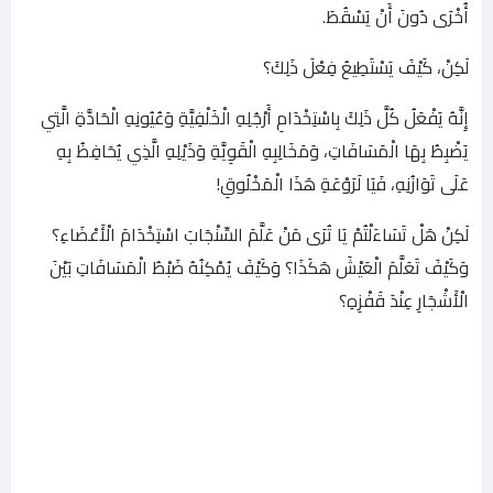
أُخْرَى دُونَ أَنْ يَسْقُطَ.
لَكِنْ، كَيْفَ يَسْتَطِيعُ فِعْلَ ذَلِكَ؟
إِنَّهُ يَفْعَلُ كُلَّ ذَلِكَ بِاسْتِخْدَامِ أَرْجُلِهِ الْخَلْفِيَّةِ وَعُيُونِهِ الْحَادَّةِ الَّتِي
يَضْبِطُ بِهَا الْمَسَافَاتِ، وَمَخَالِبِهِ الْقَوِيَّةِ وَذَيْلِهِ الَّذِي يُحَافِظُ بِهِ
عَلَى تَوَازُنِهِ، فَيَا لَرَوْعَةِ هَذَا الْمَخْلُوقِ!
لَكِنْ هَلْ تَسَاءَلْتُمْ يَا تُرَى مَنْ عَلَّمَ السِّنْجَابَ اسْتِخْدَامَ الْأَعْضَاءِ؟
وَكَيْفَ تَعَلَّمَ الْعَيْشَ هَكَذَا؟ وَكَيْفَ يُمْكِنُهُ ضَبْطُ الْمَسَافَاتِ بَيْنَ
الْأَشْجَارِ عِنْدَ قَفْزِهِ؟