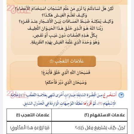
علامات الاستفهام (؟)
علامات التعجب (!)
لَكِنْ، كَيْفَ يَسْتَطِيعُ فِعْلَ ذَلِكَ؟
فَيَا لَرَوْعَةِ هَذَا الْمَخْلُوقِ!