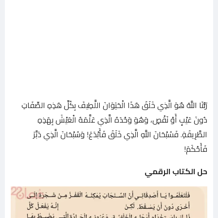
رَبُّنَا اللَّهُ هُوَ الَّذِي خَلَقَ هَذَا الْحَيَوَانَ اللَّطِيفَ بِكُلِّ هَذِهِ الصِّفَاتِ
دُونَ عَيْبٍ أَوْ نَقْصٍ، وَهُوَ وَحْدَهُ الَّذِي عَلَّمَهُ الْعَيْشَ بِهَذِهِ
الطَّرِيقَةِ. فَسُبْحَانَ اللَّهِ الَّذِي خَلَقَ فَأَبْدَعَ! وَسُبْحَانَ الَّذِي دَبَّرَ
فَأَحْكَمَ!
حل الكتاب الرقمي