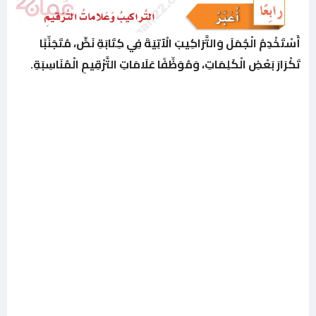
أَسْتَخْدِمُ الْجُمَلَ وَالتَّرَاكِيبَ الْآتِيَةَ فِي كِتَابَةِ نَصٍّ، مُتَجَنِّبًا
تَكْرَارَ بَعْضِ الْكَلِمَاتِ، وَمُوَظِّفًا عَلَامَاتِ التَّرْقِيمِ الْمُنَاسِبَةِ.