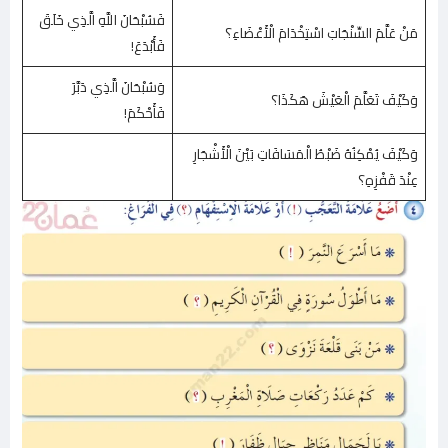
فَسُبْحَانَ اللَّهِ الَّذِي خَلَقَ
مَنْ عَلَّمَ السِّنْجَابَ اسْتِخْدَامَ الْأَعْضَاءِ؟
فَأَبْدَعَ!
وَسُبْحَانَ الَّذِي دَبَّرَ
وَكَيْفَ تَعَلَّمَ الْعَيْشَ هَكَذَا؟
فَأَحْكَمَ!
وَكَيْفَ يُمْكِنُهُ ضَبْطُ الْمَسَافَاتِ بَيْنَ الْأَشْجَارِ
عِنْدَ قَفْزِهِ؟