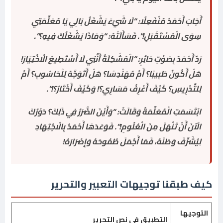
أَجَابَ أَحْمَدُ مُنْفَعِلًا: “لَا شَيْءَ يَشْغَلُ بَالِي يَا مُعَلِّمَتِي
سِوَى الْمُسْتَقْبَلِ!”. فَسَأَلَتْهُ: “وَمَاذَا يَشْغَلُكَ فِيهِ؟”.
رَدَّ أَحْمَدُ بِصَوْتٍ حَائِرٍ: “الْمُشْكِلَةُ أَنَّنِي لَا أَسْتَطِيعُ الْاخْتِيَارَ!
هَلْ أَكُونُ طَبِيبًا؟ أَمْ مُهَنْدِسًا؟ هَلْ أَتَوَجَّهُ لِلْحَاسُوبِ؟ أَمْ
لِلتَّدْرِيسِ؟ كَيْفَ أَعْرِفُ مَسَارِي؟! وَكَيْفَ أَخْتَارُ؟!”.
ابْتَسَمَتِ الْمُعَلِّمَةُ وَقَالَتْ: “وَأَيْنَ الضَّرَرُ فِي ذَلِكَ؟ دَوْرُكَ
الْآنَ أَنْ تَنْهَلَ مِنَ الْعُلُومِ!”. فَوَعَدَهَا أَحْمَدُ بِالْاجْتِهَادِ
لِيُشَرِّفَ وَطَنَهُ، فَمَا أَجْمَلَ طُمُوحَهُ وَإِصْرَارَهُ!
كيف طبقنا توجيهات التعبير والتحرير
التوجيها
التطبيق في نص التحرير