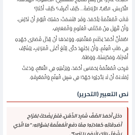
التَّدْرِيسُ، الطِّبُّ، الرِّيَاضَةُ… كَيْفَ أَعْرِفُ؟ كَيْفَ أَخْتَارُ؟
قَالَتِ الْمُعَلِّمَةُ لِأَحْمَدَ، وَقَدِ ابْتَسَمَتْ: حَسْبُكَ الْيَوْمَ أَنْ تَدْرُسَ،
وَأَنْ تَنْهَلَ مِنْ مُخْتَلَفِ الْعُلُومِ وَالْمَعَارِفِ.
اطْمَأَنَّ أَحْمَدُ لِكَلَامِ مُعَلِّمَتِهِ، وَوَعَدَهَا أَنْ يَبْذُلَ قُصَارَى جُهْدِهِ
فِي طَلَبِ الْعِلْمِ، وَأَنْ يَجْتَهِدَ حَتَّى يَبْلُغَ أَعْلَى الْمَرَاتِبِ، لِيُشَرِّفَ
أُسْرَتَهُ، وَمَدْرَسَتَهُ، وَوَطَنَهُ.
فَرِحَتِ الْمُعَلِّمَةُ لِحَمَاسِ أَحْمَدَ، وَلِرَغْبَتِهِ فِي التَّعَلُّمِ، وَدَعَتْ
زُمَلَاءَهُ أَنْ لَا يَدَّخِرُوا جُهْدًا فِي سَبِيلِ الْعِلْمِ وَالْمَعْرِفَةِ.
نص التعبير (التحرير)
دَخَلَ أَحْمَدُ الصَّفَّ شَارِدَ الذِّهْنِ، فَلَمْ يَضْحَكْ لِمُزَاحِ
أَصْدِقَائِهِ كَعَادَتِهِ! مِمَّا دَفَعَ الْمُعَلِّمَةَ لِسُؤَالِهِ: “مَا الَّذِي
يَشْغَلُ بَالَكَ الْيَوْمَ يَا بُنَيَّ؟”.