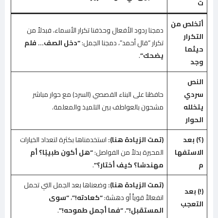
ت
أتخلص من
دمجنا ردود الأفعال وحذفنا تكرار الأسماء، فبدلاً من
التكرار
تكرار “قال أحمد”، دمجنا الجمل:
“دخل الصف… فلم
حيثما
يضحك”
.
وجد
النص
سردي
حافظنا على البناء القصصي (السرد) مع حوار مباشر
يتخلله
مشحون بالعواطف بين التلميذ والمعلمة.
الحوار
(؟) بعد
(تمت الزيادة هنا):
استخدمناها بكثرة لتعداد الخيارات
الاستفها
المحيرة بدلاً من الفواصل:
“هل أكون طبيبًا؟ أم
م
مهندسًا؟ كيف أختار؟”
.
(تمت الزيادة هنا):
وضعناها بعد الجمل التي تحمل
(!) بعد
انفعالاً قوياً أو دهشة:
“كعادته!”
،
“سوى
التعجب
المستقبل!”
،
“فما أجمل طموحه!”
.