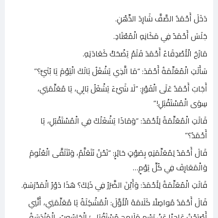
دَخَلَ أَحْمَدُ الصَّفَّ شَارِدَ الذِّهْنِ.
جَلَسَ أَحْمَدُ فِي مَكَانِهِ الْمُعْتَادِ.
مَازَحَ الْأَصْدِقَاءُ أَحْمَدَ فَلَمْ يَضْحَكْ كَعَادَتِهِ.
سَأَلَتِ الْمُعَلِّمَةُ أَحْمَدَ: “مَا الَّذِي يَشْغَلُ بَالَكَ الْيَوْمَ يَا بُنَيَّ؟”
أَجَابَ أَحْمَدُ عَلَى الْفَوْرِ: “لَا شَيْءَ يَشْغَلُ بَالِي، يَا مُعَلِّمَتِي،
سِوَى الْمُسْتَقْبَلِ!”
قَالَتِ الْمُعَلِّمَةُ لِأَحْمَدَ: “وَمَاذَا يَشْغَلُكَ فِي الْمُسْتَقْبَلِ، يَا
أَحْمَدُ؟”
قَالَ أَحْمَدُ لِمُعَلِّمَتِهِ بِصَوْتٍ حَائِرٍ: “نَحْنُ نَتَعَلَّمُ، وَنَتَلَقَّى الْعُلُومَ
وَالْمَعَارِفَ فِي كُلِّ يَوْمٍ…
قَالَتِ الْمُعَلِّمَةُ لِأَحْمَدَ: وَأَيْنَ الضَّرَرُ فِي ذَلِكَ؟ هَذَا دَوْرُ الْمَدْرَسَةِ.
قَالَ أَحْمَدُ مُواصِلًا كَلَامَهُ الْأَوَّلَ: الْمُشْكِلَةُ يَا مُعَلِّمَتِي، أَنَّنِي
أَصْبَحْتُ عَاجِزًا عَنْ رَسْمِ مَلَامِحِ مُسْتَقْبَلِي؛ الْحَاسُوبُ، الْهَنْدَسَةُ،