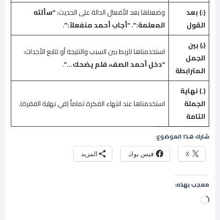
(:) بعد
وضعناها بعد الأفعال الدالة على الحديث:
“سألته
القول
المعلمة:”
،
“أجاب أحمد منفعلاً:”
.
(،) بين
استخدمناها للربط بين السبب والنتيجة أو تتابع الأحداث:
الجمل
“دخل أحمد الصف، فلم يضحك…”
.
المترابطة
(.) نهاية
الجملة
استخدمناها عند انتهاء الفكرة تماماً (في نهاية الفقرة).
التامة
شارك هذا الموضوع:
X
فيس بوك
المزيد
معجب بهذه:
جاري
التحميل…