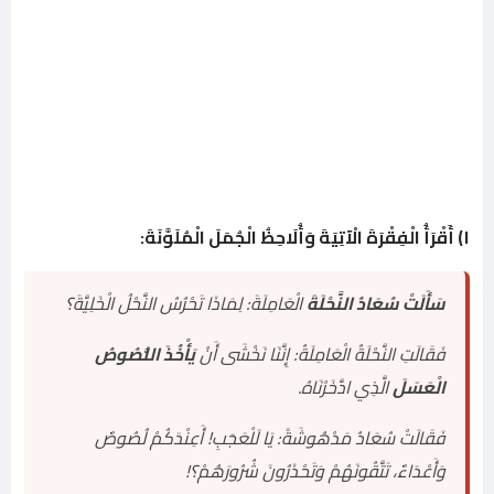
١) أَقْرَأُ الْفِقْرَةَ الْآتِيَةَ وَأُلَاحِظُ الْجُمَلَ الْمُلَوَّنَةَ:
سَأَلَتْ سُعَادُ النَّحْلَةَ
الْعَامِلَةَ: لِمَاذَا تَحْرُسُ النَّحْلُ الْخَلِيَّةَ؟
فَقَالَتِ النَّحْلَةُ الْعَامِلَةُ: إِنَّنَا نَخْشَى أَنْ
يَأْخُذَ اللُّصُوصُ
الْعَسَلَ
الَّذِي ادَّخَرْنَاهُ.
فَقَالَتْ سُعَادُ مَدْهُوشَةً: يَا لَلْعَجَبِ! أَعِنْدَكُمْ لُصُوصٌ
وَأَعْدَاءٌ، تَتَّقُونَهُمْ وَتَحْذَرُونَ شُرُورَهُمْ؟!