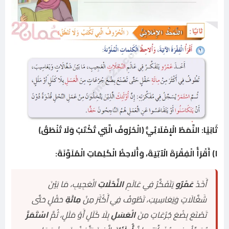
ثَانِيًا: النَّمَطُ الْإِمْلَائِيُّ (الْحُرُوفُ الَّتِي تُكْتَبُ وَلَا تُنْطَقُ)
١) أَقْرَأُ الْفِقْرَةَ الْآتِيَةَ، وَأُلَاحِظُ الْكَلِمَاتِ الْمُلَوَّنَةَ:
أَخَذَ
عَمْرٌو
يَتَفَكَّرُ فِي عَالَمِ
النَّحْلَاتِ
الْعَجِيبِ، مَا بَيْنَ
شَغَّالَاتٍ وَيَعَاسِيبَ، تَطُوفُ فِي أَكْثَرَ مِنْ
مِائَةِ
حَقْلٍ حَتَّى
تَصْنَعَ بِضْعَ جُرْعَاتٍ مِنَ
الْعَسَلِ
بِلَا كَلَلٍ أَوْ مَلَلٍ، ثُمَّ
اسْتَمَرَّ