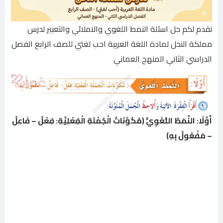
نقدم لكم حل اسئلة النمط اللغوي والاملائي والتعبير لدرس
مملكة النحل لمادة اللغة العربية احب لغتي للصف الرابع الفصل
الدراسي الثاني المنهج العماني
أَوَّلًا: النَّمَطُ اللُّغَوِيُّ (مُكَوِّنَاتُ الْجُمْلَةِ الْفِعْلِيَّةِ: فِعْلٌ – فَاعِلٌ
– مَفْعُولٌ بِهِ)