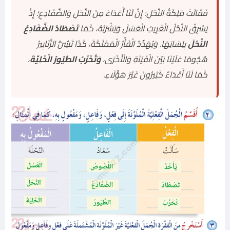
فَقَالَتْ مَلِكَةُ النَّحْلِ: إِنَّ لَنَا أَعْدَاءً مِنَ النَّحْلِ وَالضَّفَادِعِ؛ إِذْ
يَسْرِقُ النَّحْلُ الْغَرِيبُ الْعَسَلَ وَيَشْرَبُهُ، كَمَا
تَصْطَادُ الضَّفَادِعُ
النَّحْلَ
بِلِسَانِهَا. وَيُهَدِّدُ الْفَأْرُ الْمَمْلَكَةَ، كَذَا تَشِنُّ الزَّنَابِيرُ
هُجُومًا عَلَيْنَا بَيْنَ الْفَيْنَةِ وَالْأُخْرَى،
وَتُخَرِّبُ الطُّيُورُ الْخَلِيَّةَ
،
كَمَا لَنَا أَعْدَاءٌ كَثِيرُونَ غَيْرَ هَؤُلَاءِ.