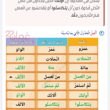
يُسَجِّلُ فِي مُفَكِّرَتِهِ: إِنَّ
أُولَئِكَ
الَّذِينَ يَتَّخِذُونَ مِنْ عَمَلِ
النَّحْلِ قُدْوَةً دُونَ أَنْ
يَتَكَاسَلُوا
أَوْ يَتَقَاعَسُوا عَنِ الْعَمَلِ
هُمُ النَّاجِحُونَ
حَقًّا
.