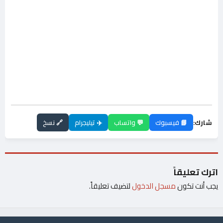
شارك:
📘 فيسبوك
💬 واتساب
✈️ تيليجرام
🔗 نسخ
اترك تعليقاً
يجب أنت تكون
مسجل الدخول
لتضيف تعليقاً.