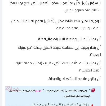
السؤال (ب):
مَثِّلْ بملامحِكَ هذهِ الأفعالَ التي نصحَ بها العمُّ
الكاتبَ عندَ صعودِ الجبالِ.
توجيه للحل:
هذا نشاط عملي (أدائي) يقوم به الطالب داخل
الصف، ولكن المقصود به هو:
أن يمثل الطالب وضعية
الانتباه واليقظة
.
أن ينظر بعينيه إلى مسافة بعيدة (تمثيل جملة “دع عينيك
للبعيد”).
أن يميل برأسه كأنه ينصت لشيء قريب (تمثيل جملة “اترك
أذنيك للقريب”).
أن يظهر ملامح الاستعداد والحيطة.