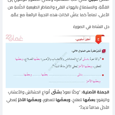
القمَّةِ، والاستمتاعَ بالهواءِ النقيِّ والمناظرِ الطبيعيةِ الخلّابةِ من
الأعلى، تماماً كما عاشَ الكاتبُ هذه التجربةَ الرائعةَ مع عمِّهِ.
حل النشاط في الصورة
الجملة الأصلية:
“وكنّا نعودُ
بشتّى
أنواعِ الحشائشِ والأعشابِ
والزهورِ؛
بعضُها
للعلاجِ،
وبعضُها
للعطورِ،
وبعضُها الآخرُ
يُعطي
الأكلَ مذاقاً لذيذاً.”