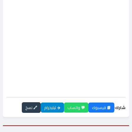
شارك:
📘 فيسبوك
💬 واتساب
✈️ تيليجرام
🔗 نسخ