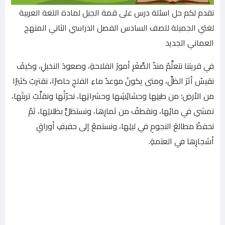
نقدم لكم حل اسئلة درس على قمة الجبل لمادة اللغة العربية
لغتي الجميلة للصف السادس الفصل الدراسي الثاني المنهج
العماني الجديد
في قريتنا نتعلَّمُ منذُ الصِّغَرِ أمورَ الفلاحةِ، وصعودَ النخيلِ، وكيفَ
نقيسُ أثرَ الظلِّ، ومتى يكونُ موعدُ ماءِ الفلجِ حاضرًا، نقتربُ كثيرًا
من الأرضِ؛ من طينِها وحشائِشِها وحشراتِها، نحرُثُها ونقلِّبُ تربتَها،
نمشي في مائِها، ونقطفُ من ثمارِها، ونستظلُّ بظلالِها، ثمّ
نحفظُ مطالعَ النجومِ في ليلِها، ونستمعُ إلى حفيفِ أوراقِ
أشجارِها في العتمةِ.