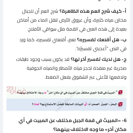
أ- كيف شرح العم هذه الظاهرة؟
شرح العم أن للجبال
مخازن مياه كثيرة، وأن عروق الأرض تنقل الماء من أماكن
بعيدة إلى هذه العين في القمة مثل سواقي الأفلاج.
ب- هل أقنعك تفسيره؟
نعم، أقنعني تفسيره، كما ورد
في النص “أعجبني تفسيرُه”.
ج- هل لديك تفسير آخر لها؟
قد يكون بسبب وجود طبقات
صخرية غير منفذة تحجز مياه الأمطار والمياه الجوفية
وتدفعها للأعلى عبر الشقوق بفعل الضغط.
6- «المبيتُ في قمة الجبل مختلف عن المبيت في أي
مكان آخر» ما وجه الاختلاف بينهما؟