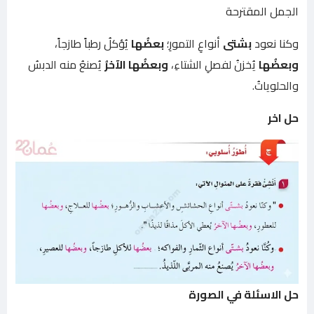
الجمل المقترحة
وكنا نعود
بشتى
أنواعِ التمورِ؛
بعضُها
يُؤكلُ رطباً طازجاً،
وبعضُها
يُخزنُ لفصلِ الشتاءِ،
وبعضُها الآخرُ
يُصنعُ منه الدبسُ
والحلوياتُ.
حل اخر
حل الاسئلة في الصورة