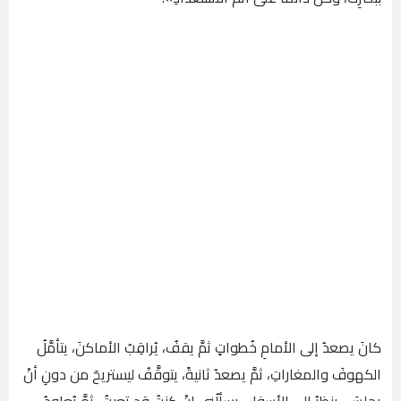
كانَ يصعدُ إلى الأمامِ خُطواتٍ ثمَّ يقفُ، يُراقِبُ الأماكنَ، يتأمَّلُ
الكهوفَ والمغاراتِ، ثمَّ يصعدُ ثانيةً، يتوقَّفُ ليستريحَ من دونِ أنْ
يجلِسَ، ينظرُ إلى الأسفلِ، يسألُني إنْ كنتُ قد تعبتُ، ثمَّ يُعاودُ