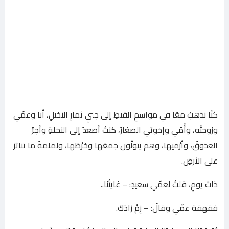
كنّا نذهبُ معًا في مواسمِ القيظِ إلى جنيِ ثمارِ النخيلِ، أنا وعمّي
وزوجتُه، وأُمّي وإخوتي الصغارُ، كنتُ أصعدُ إلى النخلةِ وأجزُّ
العذوقَ، وأرْميها، وهم يتولَّون جمعَها وخرْطَها، ولملمةَ ما تناثرَ
على الأرضِ.
ذاتَ يومٍ، قلتُ لعمّي سعيدٍ: – غايتُنا..
فقهقهَ عمّي وقالَ: – زِمْ زادَكَ.