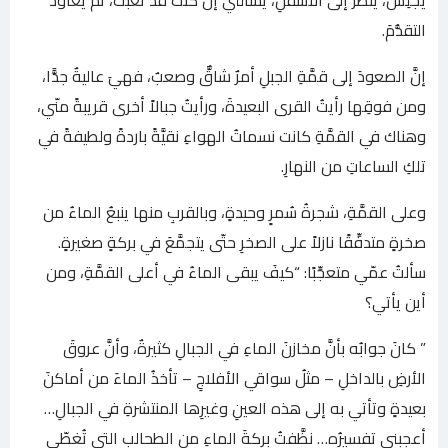
التقدُّمَ.
إنَّ الصعودَ إلى قمَّةِ الجبلِ أمرٌ شاقٌّ وصعبٌ، فهيَ عاليةٌ جدًّا،
ومن فوقِها رأيتُ القرى البعيدةَ، ورأيتُ جبالاً أخرى قريبةً منّي،
وهناك في القمَّةِ كانت نسماتُ الهواءِ نقيَّةً باردةً ولطيفةً في
تلكِ الساعاتِ من النهارِ.
وعلى القمَّةِ، شجرةُ سُمرٍ وحيدةٍ، وبالقربِ منها ينبعُ الماءُ من
صخرةٍ متدفِّقًا نازلاً على الصخرِ حتّى يتجمَّعَ في بركةٍ صغيرةٍ.
سألتُ عمّي متعجِّبًا: “كيفَ يبقى الماءُ في أعلى القمَّةِ، ومن
أين يأتي؟
” كانَ جوابُه بأنَّ مخازنَ الماءِ في الجبالِ كثيرةٌ، وأنَّ عروقَ
الأرضِ بالداخلِ – مثلُ سواقي الأفلاجِ – تأخذُ الماءَ من أماكنَ
بعيدةٍ وتأتي به إلى هذه العينِ وغيرِها المنتشرةِ في الجبالِ…
أعجبني تفسيرُه… نظَّفتُ بركةَ الماءِ من الطحالبِ التي تُغطّي