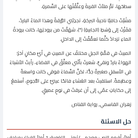
سطحَها، ثمَّ ملأتُ القربةَ وعلَّقْتُها على السَّمرةِ.
مشَيْتُ حافيًا ناحيةَ البركةِ، تجذِبُني الزُّرقةُ وهذا الماءُ الباردُ،
قفَزْتُ إلى وَسَطِ (الجابيةِ) (*)، شهَقْتُ من برودتِها، كانت برودةُ
الماءِ تزدادُ كلَّما تعمَّقْتُ إلى الداخلِ.
المبيتُ في قمَّةِ الجبلِ مختلفٌ عن المبيتِ في أيِّ مكانٍ آخرَ؛
الهواءُ باردٌ ونقيٌّ، شعرتُ بأنّني معلَّقٌ في الفضاءِ، رأيتُ الأشياءَ
في الأسفلِ صغيرةً جدًّا، لكنَّ السَّماءَ فوقي كانت واسعةً
وعظيمةً. استلقيتُ بعد العَشاءِ فاتحًا عينيَّ على النُّجومِ، أستمعُ
إلى حكاياتِ عمّي إلى أن غرقتُ في نومٍ عميقٍ.
زهران القاسمي, رواية القناص
حل الاسئلة
أولاً: أفهم النص: معجمي/ثروتي اللغوية: 1 أملأ الفراغ بمرادف