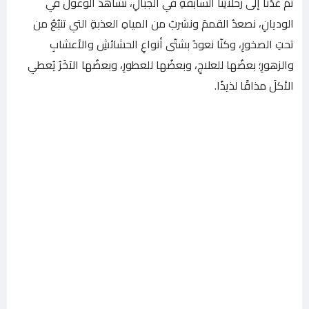
ثمّ عُدْنا إلى رحلاتِنا السابقةِ في الجبالِ، نشاهدُ الوعولَ في
الوديانِ، نصعدُ القممَ ونشربُ من المياهِ العذبةِ التي تنبُعُ من
تحتِ الصخورِ، وكنّا نعودُ بشتّى أنواعِ الحشائشِ والأعشابِ
والزهورِ؛ بعضُها للعلاجِ، وبعضُها للعطورِ، وبعضُها الآخَرُ يُعطي
الأكلَ مذاقًا لذيذًا.