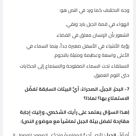
وجه الاختلاف كما ورد في النص هو:
الهواء في قمة الجبل بارد ونقي.
الشعور بأن الإنسان معلق في الفضاء.
رؤية الأشياء في الأسفل صغيرة جداً، بينما السماء في
الأعلى واسعة وعظيمة ومليئة بالنجوم.
الاستلقاء تحت السماء المفتوحة والاستماع إلى الحكايات
حتى النوم العميق.
7- البحرُ، الجبلُ، الصحراءُ: أيُّ البيئات السابقة تفضِّل
الاستمتاع بها؟ لماذا؟
(هذا السؤال يعتمد على رأيك الشخصي، وإليك إجابة
مقترحة تفضل بيئة الجبل تماشياً مع موضوع النص):
أفضّلُ
الجبلَ
؛ لأنني أحبُّ المغامرةَ وتحدّي الصعودِ للوصولِ إلى