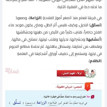
ما تحته خط في الفقرة الآتية:
في قريتنا نتعلم منذ الصغر أمورَ الفلاحةِ (
الزراعة
)، وصعودَ
(
تسلُّق
) النخيل، وكيف نقيس أثر الظل، ومتى يكون موعد ماء
الفلج حاضراً، نقترب كثيراً من الأرض؛ من طينها وحشائشها
(
أعشابها
) وحشراتها، نحرثها ونقلب تربتها، نمشي في مائها،
ونقطف من ثمارها، ونستظل بظلالها، ثم نحفظ مطالع النجوم
في ليلها، ونستمع إلى حفيف أوراق أشجارها في العتمةِ
(
الظلام
).