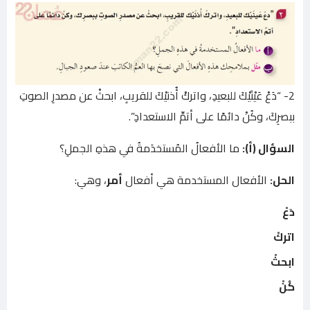
2- “دَعْ عَيْنَيْكَ للبعيدِ، واتركْ أُذنيْكَ للقريبِ، ابحثْ عن مصدرِ الصوتِ
ببصرِكَ، وكُنْ دائمًا على أتمِّ الاستعدادِ”.
السؤال (أ):
ما الأفعالُ المُستخدَمةُ في هذهِ الجملِ؟
الحل:
الأفعال المستخدمة هي أفعال
أمر
، وهي:
دَعْ
اتركْ
ابحثْ
كُنْ