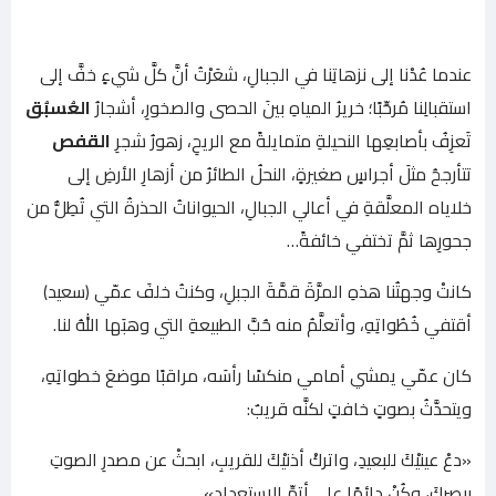
عندما عُدْنا إلى نزهاتِنا في الجبالِ، شعَرْتُ أنَّ كلَّ شيءٍ خفَّ إلى
استقبالِنا مُرحِّبًا؛ خريرُ المياهِ بينَ الحصى والصخورِ، أشجارُ
العُسبُق
تَعزِفُ بأصابعِها النحيلةِ متمايلةً مع الريحِ، زهورُ شجرِ
القفص
تتأرجحُ مثلَ أجراسٍ صغيرةٍ، النحلُ الطائرُ من أزهارِ الأرضِ إلى
خلاياه المعلَّقةِ في أعالي الجبالِ، الحيواناتُ الحذرةُ التي تُطِلُّ من
جحورِها ثمَّ تختفي خائفةً…
كانتْ وجهتُنا هذهِ المرَّةَ قمَّةَ الجبلِ، وكنتُ خلفَ عمّي (سعيد)
أقتفي خُطُواتِهِ، وأتعلَّمُ منه حُبَّ الطبيعةِ التي وهبَها اللهُ لنا.
كان عمّي يمشي أمامي منكسًا رأسَه، مراقبًا موضعَ خطواتِهِ،
ويتحدَّثُ بصوتٍ خافتٍ لكنَّه قريبٌ:
«دعْ عينيْكَ للبعيدِ، واتركْ أذنيْكَ للقريبِ، ابحثْ عن مصدرِ الصوتِ
ببصرِكَ، وكُنْ دائمًا على أتمِّ الاستعدادِ».