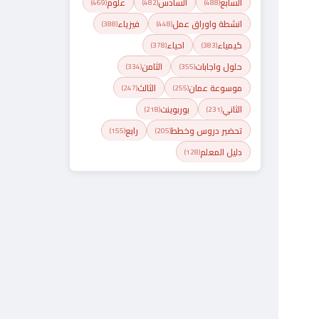
السابع
السادس
علوم
(469)
(482)
(488)
انشطة واوراق عمل
فيزياء
(388)
(448)
كيمياء
احياء
(378)
(383)
حلول واجابات
الثامن
(334)
(355)
موسوعة عمان
الثالث
(247)
(255)
الثاني
بوربوينت
(218)
(231)
تحضير دروس وخطط
رابع
(155)
(205)
دليل المعلم
(128)