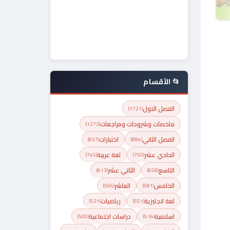
📂 الأقسام
الفصل الاول
(1721)
ملخصات وشروحات ومراجعات
(1273)
الفصل الثاني
اختبارات
(837)
(884)
الحادي عشر
لغة عربية
(745)
(750)
التاسع
الثاني عشر
(613)
(658)
الخامس
العاشر
(566)
(581)
لغة انجليزية
رياضيات
(521)
(551)
اسلامية
دراسات اجتماعية
(500)
(516)