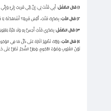
١) قَالَ الطِّفْلُ:
أَبِي قُلْتَ لِي: إِنَّ رَبِّي قَرِيبٌ إِلَيَّ وَإِنِّي 
٢) قَالَ الأَبُ:
بِصَدْرِكَ قَلْبٌ، أَلَيْسَ قَرِيبًا؟ أَشَاهَدْتَهُ يَا قَو
٣) قَالَ الطِّفْلُ:
بِصَدْرِيَ قَلْبٌ أُحِسُّ بِهِ وَلَا مَرَّةً لِعُيُون
٤) قَالَ الأَبُ:
وَرَبُّكَ تَظْهَرُ آثَارُهُ عَلَى كُلِّ مَا فِي الوُجُ
لَوْنُ الغُرُوبِ وَضَوْءُ النُّجُومِ، وَظِلُّ الشَّجَرْ. تَظَلُّ عَلَى خَالِ