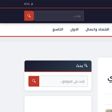
📡 RSS
🔍
اقتصاد واعمال
الاول
التاسع
🔍 بحث
ي
🔍