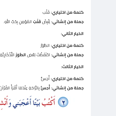
كلمة من اختياري:
قَلْب
جملة من إنشائي:
يَنْبِضُ
قَلْبُ
المُؤمِنِ بِحُبِّ اللهِ.
الخيار الثاني:
كلمة من اختياري:
الصُّوَرْ
جملة من إنشائي:
احْتَفَظْتُ بَعْضِ
الصُّوَرْ
التَّذْكَارِيَّة
الخيار الثالث:
كلمة من اختياري:
أُحِسُّ
جملة من إنشائي:
أُحِسُّ
بِالرَّاحَةِ عِنْدَمَا أَقْرَأُ القُرْآنَ