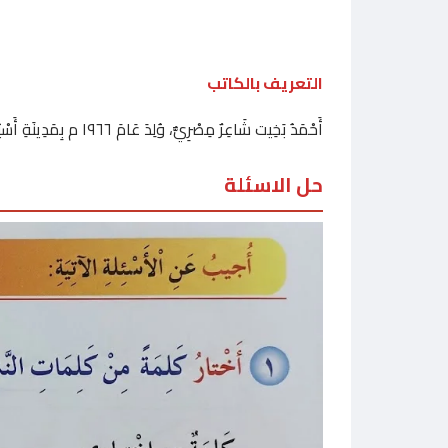
التعريف بالكاتب
أَحْمَدُ بَخِيت شَاعِرٌ مِصْرِيٌّ، وُلِدَ عَامَ ١٩٦٦ م بِمَدِينَةِ أَسْيُوط. مِنْ مُؤَلَّفَاتِهِ: «وَدَاعًا أَيَّتُهَا الصَّحْرَاءُ»، «ظِلٌّ وَنُورٌ»، «عُيُونُ العَالَمِ».
حل الاسئلة