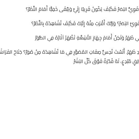
قَوِيُّ البَصَرْ فَكَيْفَ يَكُونُ قَرِيبًا إِلَيَّ وَيَبْقَى خَفِيًّا أَمَامَ النَّظَرْ؟
ِيَّ البَصَرْ؟ وَرَبُّكَ أَقْرَبُ مِنْهُ إِلَيْكَ فَكَيْفَ تُشَاهِدُهُ بِالنَّظَرْ؟
ِي ظَهَرْ وَلَكِنْ أَمَامَ جِهَازِ الأَشِعَّةِ تَظْهَرُ آثَارُهُ فِي الصُّوَرْ
ودِ ظَهَرْ. أَلَسْتَ تُحِسُّ صِفَاتِ المُصَوِّرِ فِي مَا تُشَاهِدُهُ مِنْ صُوَرْ؟ جَنَاحُ الفَرَاشَ
قٍ مُبْدِعٍ، لَهُ قُدْرَةٌ فَوْقَ كُلِّ البَشَرْ