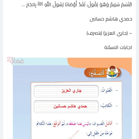
ابْتَسَمَ سَلِيمٌ وَهُوَ يَقُولُ: لَقَدْ أَوْصَانَا رَسُولُ اللَّهِ ﷺ بِالجَارِ …
حمدي هاشم حسانين
– (جاري العزيز) (بتصرف)
اجابات الاسئلة