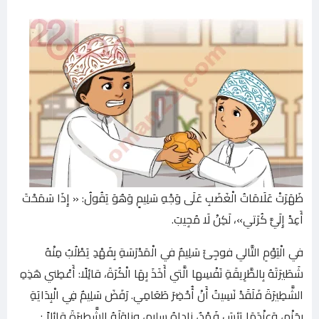
ظَهَرَتْ عَلَامَاتُ الْغَضَبِ عَلَى وَجْهِ سَلِيمٍ وَهُوَ يَقُولُ: « إِذَا سَمَحْتَ
أَعِدْ إِلَيَّ كُرَتي»، لَكِنْ لَا مُجِيبَ.
في الْيَوْمِ التَّالي فوجِئَ سَلِيمٌ في الْمَدْرَسَةِ بِفَهْدِ يَطْلُبُ مِنْهُ
شَطَيرَتَهُ بِالطَّرِيقَةِ نَفْسِها الَّتي أَخَذَ بِهَا الْكُرَةَ، قائِلًا: أَعْطِني هَذِهِ
الشَّطِيرَةَ فَلَقَدْ نَسِيتُ أَنْ أُحْضِرَ طَعَامِي. رَفَضَ سَلِيمٌ فِي الْبِدَايَةِ
بِحَزْمٍ، وَعِنْدَمَا يَئِسَ فَهْدٌ، ناداهُ سليم، وناوَلَهُ الشَّطيرَةَ قائِلاً :