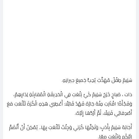
سَلِيمٌ طِفْلٌ مُهَذَّبٌ يُحِبُّ جَميعَ جيرانِهِ.
ذات ، صَباحٍ خَرَجَ سَلِيمٌ كَيْ يَلْعَبَ فِي الْحَدِيقَةِ الْمُقابِلَةِ لِدَارِهِمْ،
وَفَجْأَةً! اقْتَرَبَ مِنْهُ جَارُهُ فَهْدٌ قَائِلًا: أَعْطِنِي هَذِهِ الْكُرَةَ لَأَلْعَبَ مَعَ
أَصْدِقائِي قَلِيلًا، ثُمَّ أَرُدُّهَا إِلَيْكَ.
أَجَابَهُ سَلِيمٌ بِأَدَبٍ: وَلَكِنَّهَا كُرَتي وَجِئْتُ لَأَلْعَبَ بِهَا.. يُمْكِنُ أَنْ أَنْضَمَّ
إِلَيْكُم وَنَلْعَبَ معًا.