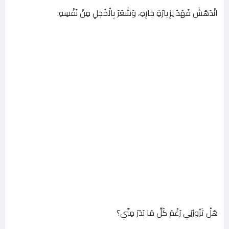
انْدَهَشَ فَهْدٌ لِزِيارَةِ جَارِهِ، وَشَعَرَ بِالْخَجَلِ مِنْ نَفْسِهِ:
هَلْ تَزُورُنِي رَغْمَ كُلِّ مَا بَدَرَ مِنِّي؟