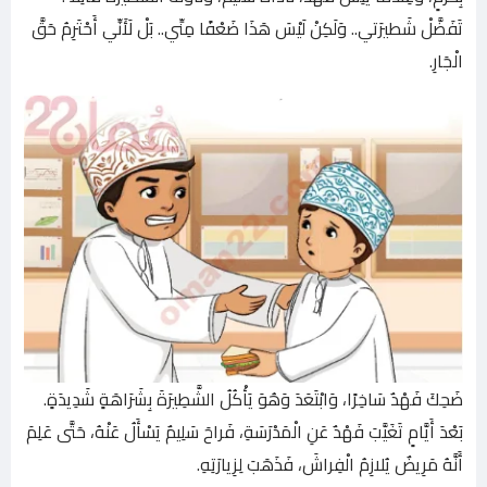
تَفَضَّلْ شَطيرَتي.. وَلَكِنْ لَيْسَ هَذَا ضَعْفًا مِنِّي.. بَلْ لَأَنِّي أَحْتَرِمُ حَقَّ
الْجَارِ.
ضَحِكَ فَهْدٌ سَاخِرًا، وَابْتَعَدَ وَهُوَ يَأْكُلُ الشَّطِيرَةَ بِشَرَاهَةٍ شَدِيدَةٍ.
بَعْدَ أَيَّامٍ تَغَيَّبَ فَهْدٌ عَنِ الْمَدْرَسَةِ، فَراحَ سَلِيمٌ يَسْأَلُ عَنْهُ، حَتَّى عَلِمَ
أَنَّهُ مَرِيضٌ يُلازِمُ الْفِراشَ، فَذَهَبَ لِزِيارَتِهِ.