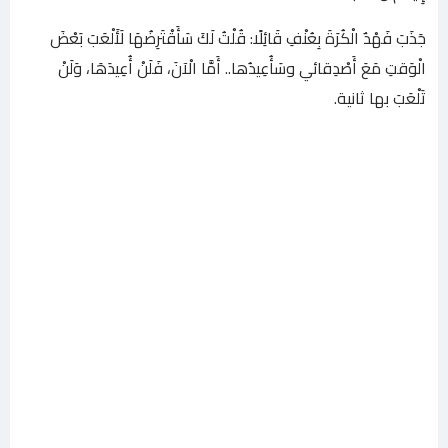
جَذَبَ فَهْدٌ الْكُرَةَ بِعُنْفِ قَائِلًا: قُلْتُ لَكَ سَأَقْتَرِضُهَا لَأَلْعَبَ بَعْضَ
الْوَقتِ مَعَ أَصْدِقائي وسَأُعِيدُها.. أَمَّا الْآنَ، فَلَنْ أُعِيدَهَا، وَلَنْ
تَلْعَبَ بها ثانية.