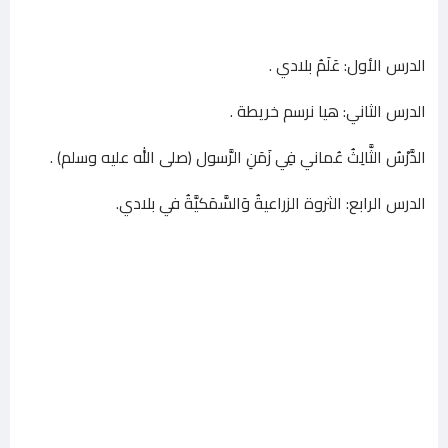
الدرس الأول: عَلَمُ بلادي .
الدرس الثاني: هيا نرسم خريطة .
الدَّرْسُ الثَّالِثُ عُماني فِي زَمَنِ الرَّسول (صلى الله عليه وسلم) .
الدرس الرابع: الثروة الزراعيةُ وَالسَّمَكيَّةُ في بلادي.