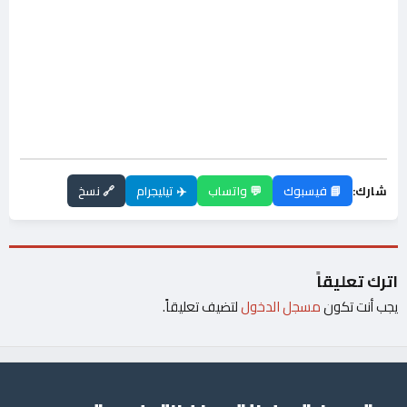
شارك:
📘 فيسبوك
💬 واتساب
✈️ تيليجرام
🔗 نسخ
اترك تعليقاً
يجب أنت تكون
مسجل الدخول
لتضيف تعليقاً.