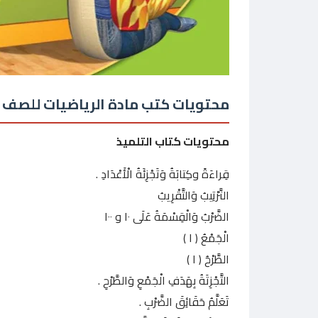
محتويات كتب مادة الرياضيات للصف ا
محتويات كتاب التلميذ
قِراءَةً وكِتابَةُ وَتَجْزِئَةُ الْأَعْدَادِ .
التَّرْتِيبُ وَالتَّقْرِيبُ
الضَّرْبُ وَالْقِسْمَةُ عَلَى ۱۰ و ۱۰۰
الْجَمْعُ ( ١ )
الطَّرْحُ ( ١ )
التَّجْزِتَةُ بِهَدَفِ الْجَمْعِ وَالطَّرْحِ .
تَعَلَّمُ حَقَائِقَ الضَّرْبِ .