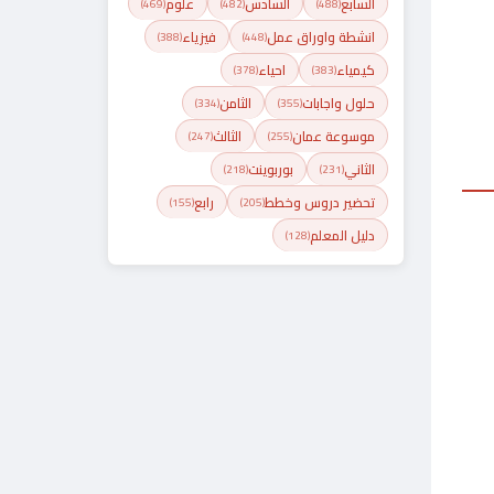
السابع
السادس
علوم
(469)
(482)
(488)
انشطة واوراق عمل
فيزياء
(388)
(448)
كيمياء
احياء
(378)
(383)
حلول واجابات
الثامن
(334)
(355)
موسوعة عمان
الثالث
(247)
(255)
الثاني
بوربوينت
(218)
(231)
تحضير دروس وخطط
رابع
(155)
(205)
دليل المعلم
(128)