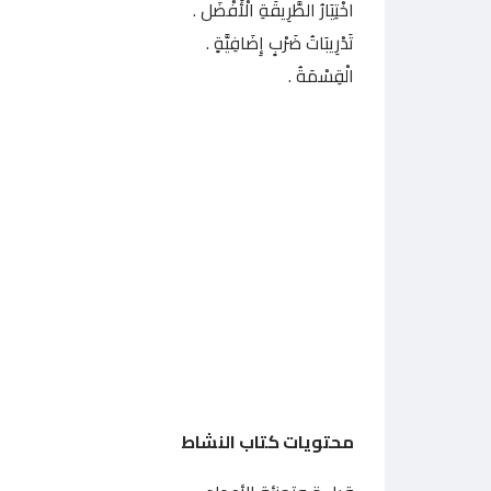
اخْتِيَارُ الطَّرِيقَةِ الْأَفْضَل .
تَدْرِيبَاتُ ضَرْبٍ إِضَافِيَّةٍ .
الْقِسْمَةُ .
محتويات كتاب النشاط