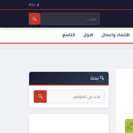
📡 RSS
🔍
اقتصاد واعمال
الاول
التاسع
🔍 بحث
🔍