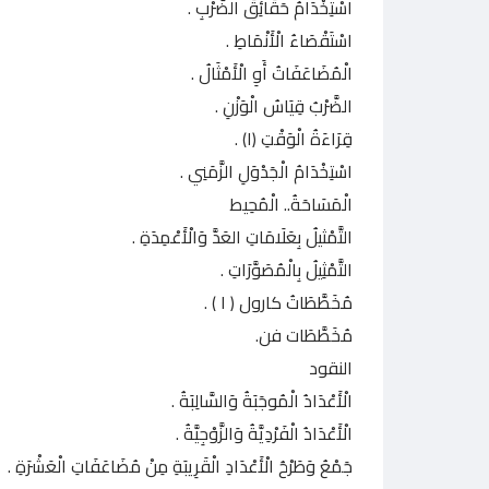
اسْتِخْدَامُ حَقَائِقَ الضَّرْبِ .
اسْتَقْصَاءُ الْأَنْمَاطِ .
الْمُضَاعَفَاتُ أَوِ الْأَمْثَالُ .
الضَّرْبُ قِيَاسُ الْوَزْنِ .
قِرَاءَةُ الْوَقْتِ (۱) .
اسْتِخْدَامُ الْجَدْوَلِ الزَّمَنِي .
الْمَسَاحَةُ.. الْمُحِيط
التَّمْثيلُ بِعَلَامَاتِ العَدَّ وَالْأَعْمِدَةِ .
التَّمْثِيلُ بِالْمُصَوَّرَاتِ .
مُخَطَّطَاتُ كارول ( ١ ) .
مُخَطَّطَات فن.
النقود
الْأَعْدَادُ الْمُوجَبَةُ وَالسَّالِبَةُ .
الْأَعْدَادُ الْفَرْدِيَّةُ وَالزَّوْجِيَّةُ .
جَمْعُ وَطَرْحُ الْأَعْدَادِ الْقَرِيبَةِ مِنْ مُضَاعَفَاتِ الْعَشْرَةِ .