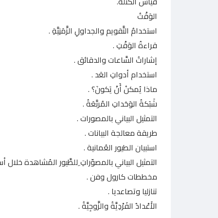
قياس الكتلة.
الوَقْتُ
استخدامُ التَّقويم والجداولِ الزَّمَنِيَّةِ .
قراءةُ الوَقْتِ .
إشاراتُ السَّاعات والدقائق .
استخدام أدواتِ العَد .
ماذا يُمكنُ أَنْ يَكونَ؟ .
شَبَكةُ الوَحَداتِ المُربَّعَةُ .
التمثيل البياني بالمصورات .
طريقة معالجة البيانات .
استبيان الطيور العُمانية .
التمثيل البياني بالمصوّراتِ ِللطَّيور المُشاهدة خلال أس
مخططات كارول وفن .
تنازليا وتصاعديا .
الأَعْدادُ الفَرْدِيَّةُ والزَّوجِيَّةُ .