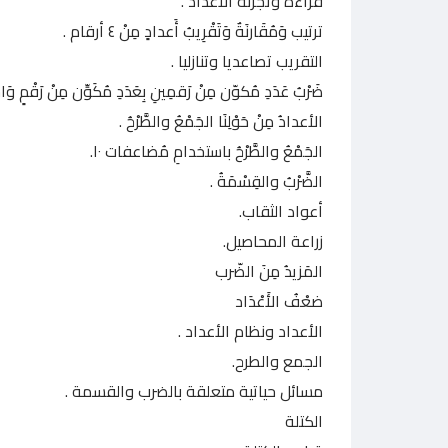
قراءة وتجزئة الأعداد .
ترتيب وَمُقَارنَةٌ وَتَقْرِيبُ أَعدادٍ مِنْ ٤ أرقام .
التقريب تصاعديا وتنازليا .
ضَرْبُ عَدَدِ مُكوّن مِنْ رَقمِينِ بِعَدَدِ مُكَوِّن مِنْ رَقْمٍ وَاحِ
الأعدادُ مِنْ حَوْلِنَا الجَمْعُ والطَّرْحُ .
الجَمْعُ والطَّرْحُ باستخدامِ مُضاعفات ١٠.
الضَّرْبُ والقِسْمَةُ .
أعواد الثقاب.
زراعة المحاصيل.
المَزيدُ مِنَ الضّرب
ضعْفُ الأَعْدَاد
الأعداد ونظام الأعداد .
الجمع والطرح.
مسائل حياتية متعلقة بالضرب والقسمة .
الكتلة