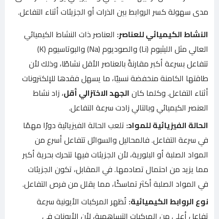
مدى سهولة كسر الروابط بين الذرات أو الجزيئات أثناء التفاعل.
النشاط الكيميائي للعناصر:
العناصر ذات النشاط الكيميائي
العالي مثل الليثيوم (Li) والصوديوم (Na) والبوتاسيوم (K)
تتفاعل بسرعة أكبر مقارنةً بالعناصر الأقل نشاطًا، وذلك لأن
طاقتها الكامنة منخفضة نسبيًا، ما يسهل فقدها للإلكترونات
أثناء التفاعل. وكلما كان
الجهد الاختزالي أقل
، زاد نشاط
العنصر الكيميائي وبالتالي زادت سرعة التفاعل.
الحالة الفيزيائية للمواد:
تلعب الحالة الفيزيائية دورًا مهمًا
في سرعة التفاعل. فالمحاليل والسوائل تتفاعل أسرع من
المواد الصلبة أو البلورية، لأن الجزيئات فيها تتحرك بحرية أكبر
مما يزيد من احتمال تصادمها. في المقابل، تكون الجزيئات
في المواد الصلبة أكثر تماسكًا، مما يقلل من فرص التفاعل.
نوع الروابط الكيميائية:
تُظهر المركبات الأيونية سرعة
تفاعل أعلى من المركبات التساهمية، لأن الأيونات في