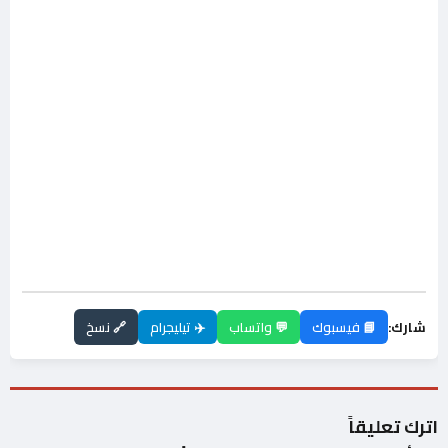
شارك:
📘 فيسبوك
💬 واتساب
✈️ تيليجرام
🔗 نسخ
اترك تعليقاً