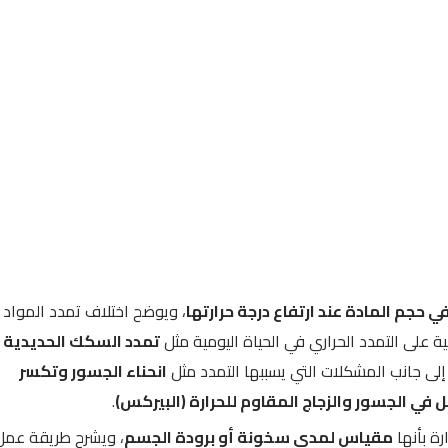
في حجم المادة عند ارتفاع درجة حرارتها
، ويوضح اختلاف تمدد المواد
ية على التمدد الحراري في الحياة اليومية مثل
تمدد السكك الحديدية
 إلى جانب المشكلات التي يسببها التمدد مثل
انحناء الجسور وتكسر
 في الجسور والزجاج المقاوم للحرارة (البيركس)
.
ة بأنها
مقياس لمدى سخونة أو برودة الجسم
، ويشرح طريقة عمل