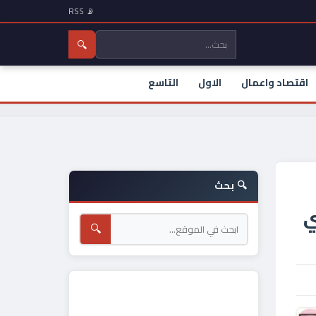
📡 RSS
🔍
اقتصاد واعمال
الاول
التاسع
🔍 بحث
ي
🔍