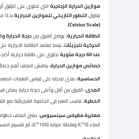
موازين الحرارة الزجاجية
التي تحتوي على الزئبق أو
يتناول
التطور التاريخي للموازين الحرارية
بدءًا م
.
(Celsius Scale)
الطاقة الحرارية:
يوضح الفرق بين
درجة الحرارة وا
الحركية للجزيئات
، بينما تعتمد الطاقة الحرارية ع
عند 60 درجة مئوية
تحتوي على طاقة حرارية أكبر
خصائص موازين الحرارة:
يناقش الملف أهم خصائص
الحساسية:
مدى قدرته على قياس التغيرات الصغيرة
المدى:
الفرق بين أقل وأعلى درجة حرارة يمكن قيا
الخطية:
تناسب التغير في الخاصية الفيزيائية مع التغ
معايرة مقياس سيلسيوس:
يشرح الملف خطوا
الماء (0°C) ونقطة غليانه (100°C)، ثم تقسيم المسافة بينهما إلى مئة جزء متساوٍ.
الخاتمة: