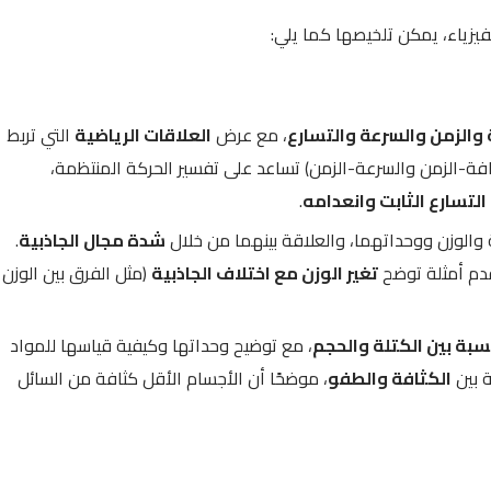
يزياء، يمكن تلخيصها كما يلي:
والزمن والسرعة والتسارع
، مع عرض
العلاقات الرياضية
التي تربط
ة-الزمن والسرعة-الزمن) تساعد على تفسير الحركة المنتظمة،
التسارع الثابت وانعدامه
.
الوزن ووحداتهما، والعلاقة بينهما من خلال
شدة مجال الجاذبية
.
يقدم أمثلة توضح
تغير الوزن مع اختلاف الجاذبية
(مثل الفرق بين الوزن
سبة بين الكتلة والحجم
، مع توضيح وحداتها وكيفية قياسها للمواد
ة بين
الكثافة والطفو
، موضحًا أن الأجسام الأقل كثافة من السائل