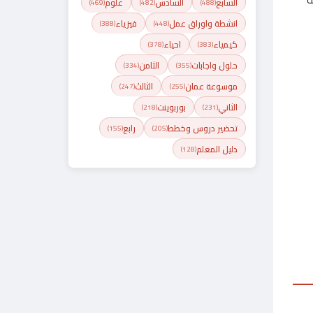
السابع
السادس
علوم
(469)
(482)
(488)
انشطة واوراق عمل
فيزياء
(388)
(448)
كيمياء
احياء
(378)
(383)
حلول واجابات
الثامن
(334)
(355)
موسوعة عمان
الثالث
(247)
(255)
الثاني
بوربوينت
(218)
(231)
تحضير دروس وخطط
رابع
(155)
(205)
دليل المعلم
(128)