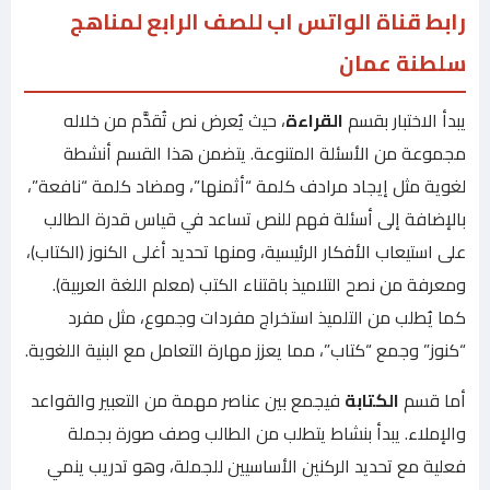
رابط قناة الواتس اب للصف الرابع لمناهج
سلطنة عمان
يبدأ الاختبار بقسم
القراءة
، حيث يُعرض نص تُقدَّم من خلاله
مجموعة من الأسئلة المتنوعة. يتضمن هذا القسم أنشطة
لغوية مثل إيجاد مرادف كلمة “أثمنها”، ومضاد كلمة “نافعة”،
بالإضافة إلى أسئلة فهم للنص تساعد في قياس قدرة الطالب
على استيعاب الأفكار الرئيسية، ومنها تحديد أغلى الكنوز (الكتاب)،
ومعرفة من نصح التلاميذ باقتناء الكتب (معلم اللغة العربية).
كما يُطلب من التلميذ استخراج مفردات وجموع، مثل مفرد
“كنوز” وجمع “كتاب”، مما يعزز مهارة التعامل مع البنية اللغوية.
أما قسم
الكتابة
فيجمع بين عناصر مهمة من التعبير والقواعد
والإملاء. يبدأ بنشاط يتطلب من الطالب وصف صورة بجملة
فعلية مع تحديد الركنين الأساسيين للجملة، وهو تدريب ينمي