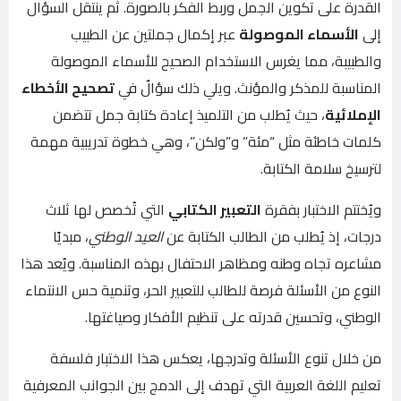
القدرة على تكوين الجمل وربط الفكر بالصورة. ثم ينتقل السؤال
إلى
الأسماء الموصولة
عبر إكمال جملتين عن الطبيب
والطبيبة، مما يغرس الاستخدام الصحيح للأسماء الموصولة
المناسبة للمذكر والمؤنث. ويلي ذلك سؤالٌ في
تصحيح الأخطاء
الإملائية
، حيث يُطلب من التلميذ إعادة كتابة جمل تتضمن
كلمات خاطئة مثل “مئة” و”ولكن”، وهي خطوة تدريبية مهمة
لترسيخ سلامة الكتابة.
ويُختتم الاختبار بفقرة
التعبير الكتابي
التي تُخصص لها ثلاث
درجات، إذ يُطلب من الطالب الكتابة عن
العيد الوطني
، مبديًا
مشاعره تجاه وطنه ومظاهر الاحتفال بهذه المناسبة. ويُعد هذا
النوع من الأسئلة فرصة للطالب للتعبير الحر، وتنمية حس الانتماء
الوطني، وتحسين قدرته على تنظيم الأفكار وصياغتها.
من خلال تنوع الأسئلة وتدرجها، يعكس هذا الاختبار فلسفة
تعليم اللغة العربية التي تهدف إلى الدمج بين الجوانب المعرفية