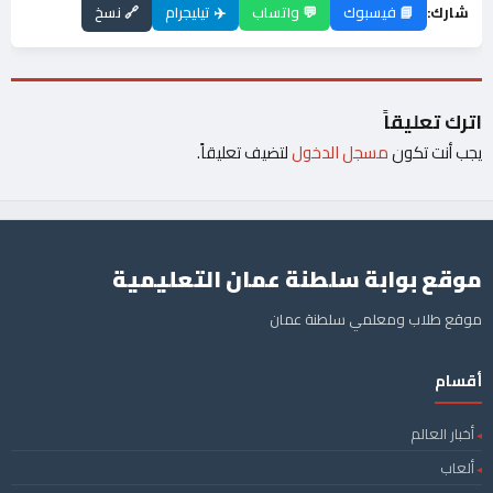
شارك:
📘 فيسبوك
💬 واتساب
✈️ تيليجرام
🔗 نسخ
اترك تعليقاً
يجب أنت تكون
مسجل الدخول
لتضيف تعليقاً.
موقع بوابة سلطنة عمان التعليمية
موقع طلاب ومعلمي سلطنة عمان
أقسام
أخبار العالم
ألعاب