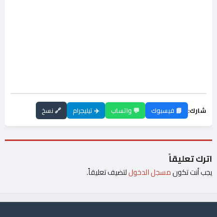
شارك:
📘 فيسبوك
💬 واتساب
✈️ تيليجرام
🔗 نسخ
اترك تعليقاً
يجب أنت تكون
مسجل الدخول
لتضيف تعليقاً.