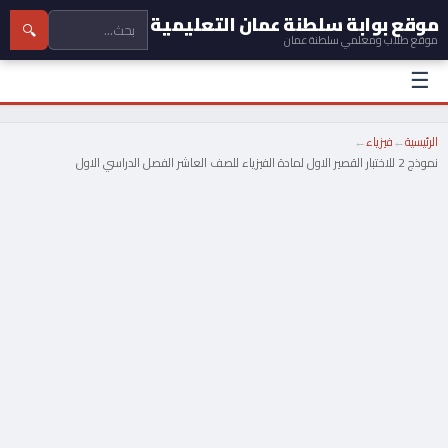
موقع بوابة سلطنة عمان التعليمية
🔍
موقع طلاب ومعلمي سلطنة عمان
☰
الرئيسية
←
فيزياء
←
نموذج 2 للاختبار القصير الاول لمادة الفيزياء للصف العاشر الفصل الدراسي الاول