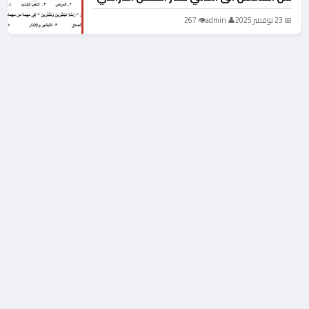
الاول لعمر العزري لعام 2025-2026
📅 23 نوفمبر 2025
👤 admin
👁 267